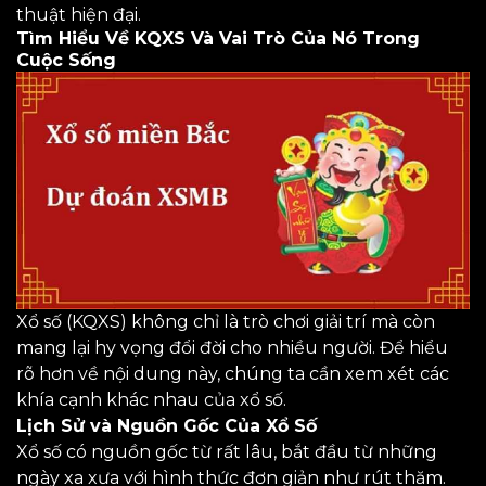
thuật hiện đại.
Tìm Hiểu Về KQXS Và Vai Trò Của Nó Trong
Cuộc Sống
Xổ số (KQXS) không chỉ là trò chơi giải trí mà còn
mang lại hy vọng đổi đời cho nhiều người. Để hiểu
rõ hơn về nội dung này, chúng ta cần xem xét các
khía cạnh khác nhau của xổ số.
Lịch Sử và Nguồn Gốc Của Xổ Số
Xổ số có nguồn gốc từ rất lâu, bắt đầu từ những
ngày xa xưa với hình thức đơn giản như rút thăm.