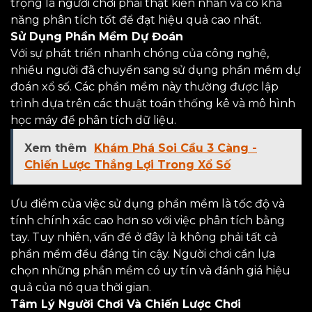
trọng là người chơi phải thật kiên nhẫn và có khả
năng phân tích tốt để đạt hiệu quả cao nhất.
Sử Dụng Phần Mềm Dự Đoán
Với sự phát triển nhanh chóng của công nghệ,
nhiều người đã chuyển sang sử dụng phần mềm dự
đoán xổ số. Các phần mềm này thường được lập
trình dựa trên các thuật toán thống kê và mô hình
học máy để phân tích dữ liệu.
Xem thêm
Khám Phá Soi Cầu 3 Càng -
Chiến Lược Thắng Lợi Trong Xổ Số
Ưu điểm của việc sử dụng phần mềm là tốc độ và
tính chính xác cao hơn so với việc phân tích bằng
tay. Tuy nhiên, vấn đề ở đây là không phải tất cả
phần mềm đều đáng tin cậy. Người chơi cần lựa
chọn những phần mềm có uy tín và đánh giá hiệu
quả của nó qua thời gian.
Tâm Lý Người Chơi Và Chiến Lược Chơi