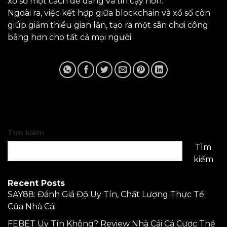
xổ số một cách dễ dàng và tin cậy hơn.
Ngoài ra, việc kết hợp giữa blockchain và xổ số còn
giúp giảm thiểu gian lận, tạo ra một sân chơi công
bằng hơn cho tất cả mọi người.
Tìm kiếm
Tìm
kiếm
Recent Posts
SAY88: Đánh Giá Độ Uy Tín, Chất Lượng Thực Tế
Của Nhà Cái
FEBET Uy Tín Không? Review Nhà Cái Cá Cược Thể