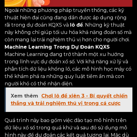
Ngoài những phương pháp truyền thống, các kỹ
thuật hiện đại cũng đang dần được áp dụng rộng
rãi trong dự đoán KQXS và
lô đề
. Những kỹ thuật
này không chỉ giúp tối ưu hóa khả năng đoán số mà
còn mang lại trải nghiệm thú vị hơn cho người chơi.
Machine Learning Trong Dự Đoán KQXS
Machine Learning đang trở thành một xu hướng
trong lĩnh vực dự đoán xổ số. Với khả năng xử lý và
phân tích dữ liệu khổng lồ, các mô hình học máy có
thể khám phá ra những quy luật tiềm ẩn mà con
người khó có thể nhận diện.
Xem thêm
Chơi lô đề xiên 3 - Bí quyết chiến
thắng và trải nghiệm thú vị trong cá cược
Quá trình này bao gồm việc đào tạo mô hình trên
dữ liệu xổ số trong quá khứ và sau đó sử dụng mô
hình này để dự đoán các kết quả tương lai. Mặc dù