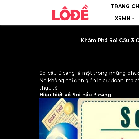
Bỏ
TRANG C
qua
nội
XSMN
dung
Khám Phá Soi Cầu 3 C
Soi cầu 3 càng là một trong những phươ
Nó không chỉ đơn giản là dự đoán, mà c
thực tế.
Hiểu biết về Soi cầu 3 càng