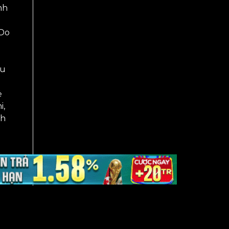
nh
 Do
ữu
ẻ
i,
nh