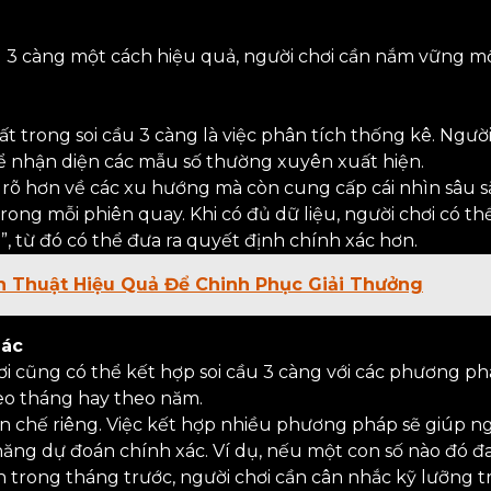
g
 3 càng một cách hiệu quả, người chơi cần nắm vững m
 trong soi cầu 3 càng là việc phân tích thống kê. Ngườ
 để nhận diện các mẫu số thường xuyên xuất hiện.
u rõ hơn về các xu hướng mà còn cung cấp cái nhìn sâu s
rong mỗi phiên quay. Khi có đủ dữ liệu, người chơi có th
, từ đó có thể đưa ra quyết định chính xác hơn.
ến Thuật Hiệu Quả Để Chinh Phục Giải Thưởng
hác
ơi cũng có thể kết hợp soi cầu 3 càng với các phương p
eo tháng hay theo năm.
 chế riêng. Việc kết hợp nhiều phương pháp sẽ giúp n
năng dự đoán chính xác. Ví dụ, nếu một con số nào đó đ
ện trong tháng trước, người chơi cần cân nhắc kỹ lưỡng t