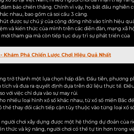
 đảm bảo chiến thắng. Chính vì vậy, họ bắt đầu nghiên 
hác nhau, bao gồm cả soi cầu 3 càng.
út được sự chú ý của cộng đồng nhờ vào tính hiệu qu
iệm và kiến thức của mình trên các diễn đàn, mạng xã hộ
 mới tham gia mà còn tiếp tục duy trì sự phát triển của
 - Khám Phá Chiến Lược Chơi Hiệu Quả Nhất
càng trở thành một lựa chọn hấp dẫn. Đầu tiên, phương 
tích và đưa ra quyết định dựa trên dữ liệu thực tế. Điề
 với việc chỉ dựa vào sự may rủi.
cho nhiều loại hình xổ số khác nhau, từ xổ số miền Bắc đ
 thể thay đổi cách tiếp cận tùy thuộc vào từng loại xổ s
người chơi xây dựng được một hệ thống dự đoán của r
n thức và kỹ năng, người chơi có thể tự tin hơn trong vi