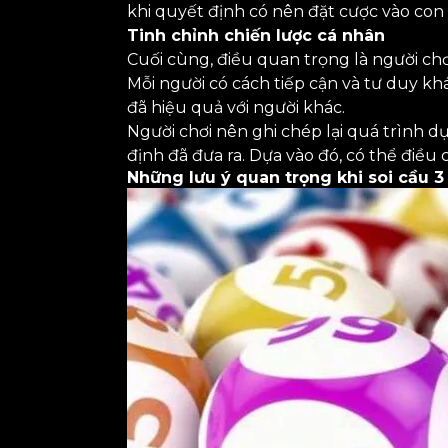
khi quyết định có nên đặt cược vào con
Tinh chỉnh chiến lược cá nhân
Cuối cùng, điều quan trọng là người chơ
Mỗi người có cách tiếp cận và tư duy kh
đã hiệu quả với người khác.
Người chơi nên ghi chép lại quá trình 
định đã đưa ra. Dựa vào đó, có thể điều 
Những lưu ý quan trọng khi soi cầu 3