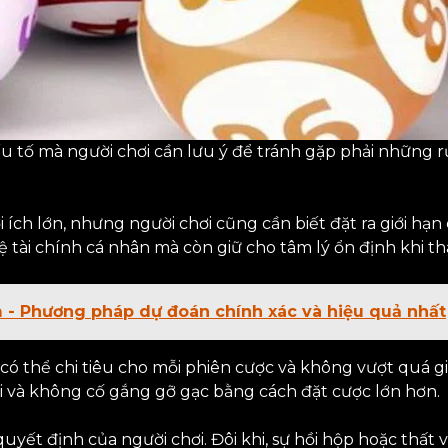
ếu tố mà người chơi cần lưu ý để tránh gặp phải những rủ
i ích lớn, nhưng người chơi cũng cần biết đặt ra giới hạn
ệ tài chính cá nhân mà còn giữ cho tâm lý ổn định khi t
 - Phương pháp dự đoán chính xác và hiệu quả nhất
 có thể chi tiêu cho mỗi phiên cược và không vượt quá gi
ại và không cố gắng gỡ gạc bằng cách đặt cược lớn hơn.
yết định của người chơi. Đôi khi, sự hồi hộp hoặc thất 