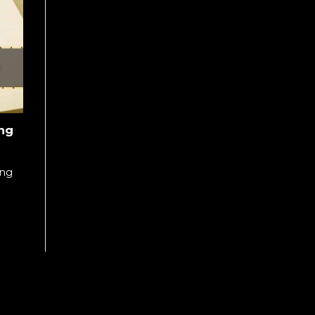
ng
ong