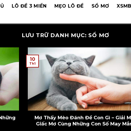
HỦ
LÔ ĐỀ 3 MIỀN
MẸO LÔ ĐỀ
SỔ MƠ
XSM
LƯU TRỮ DANH MỤC:
SỔ MƠ
10
Th1
 Những
Mơ Thấy Mèo Đánh Đề Con Gì – Giải 
Giấc Mơ Cùng Những Con Số May Mắ