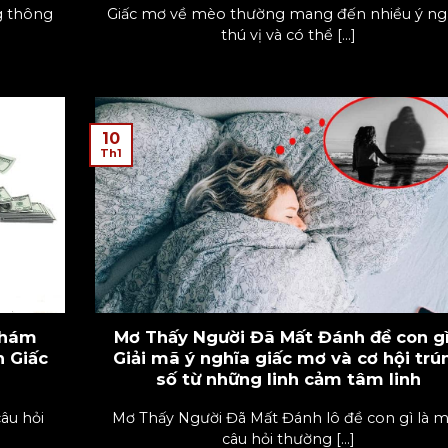
g thông
Giấc mơ về mèo thường mang đến nhiều ý ng
thú vị và có thể [...]
10
Th1
Khám
Mơ Thấy Người Đã Mất Đánh đề con gì
h Giấc
Giải mã ý nghĩa giấc mơ và cơ hội trú
số từ những linh cảm tâm linh
âu hỏi
Mơ Thấy Người Đã Mất Đánh lô đề con gì là 
câu hỏi thường [...]