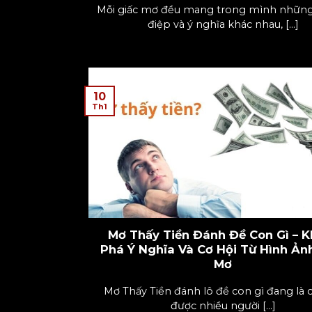
Mỗi giấc mơ đều mang trong mình nhữn
điệp và ý nghĩa khác nhau, [...]
10
Th1
Mơ Thấy Tiền Đánh Đề Con Gì – 
Phá Ý Nghĩa Và Cơ Hội Từ Hình Ản
Mơ
Mơ Thấy Tiền đánh lô đề con gì đang là c
được nhiều người [...]