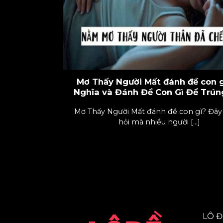
Mơ Thấy Người Mất đánh đề con g
Nghĩa và Đánh Đề Con Gì Để Trún
Mơ Thấy Người Mất đánh đề con gì? Đây 
hỏi mà nhiều người [...]
LÔ Đ