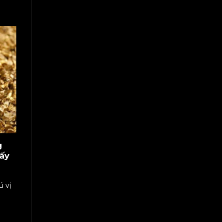
g
ấy
ú vị