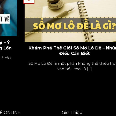
ì – Ý
g Lớn
Khám Phá Thế Giới Số Mơ Lô Đề – Nhữ
Điều Cần Biết
là câu
Số Mơ Lô Đề là một phần không thể thiếu tr
văn hóa chơi lô [...]
Ề ONLINE
Giới Thiệu