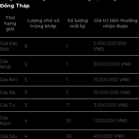
Đồng Tháp
.
Thứ
Lượng chữ số
Số lượng
Giá trị tiền thưởng
hạng
trùng khớp
mỗi kỳ
nhận được
giải
Giải Đặc
2.000.000.000
6
1
Biệt
VNĐ
Giải
5
1
30.000.000 VNĐ
Nhất
Giải Nhì
5
1
15.000.000 VNĐ
Giải Ba
5
2
10.000.000 VNĐ
Giải Tư
5
7
3.000.000 VNĐ
Giải
4
10
1.000.000 VNĐ
Năm
Giải Sáu
4
30
400.000 VNĐ