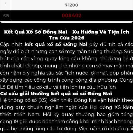
71200
1
008402
ĐB
Kết Quả Xổ Số Đồng Nai – Xu Hướng Và Tiện Ích
Tra Cứu 2026
Cập nhật
kết quả xổ số Đồng Nai
đầy đủ tất cả các
ngày để biết những con số may mắn trúng thưởng. Sức
hút của các vòng quay lồng cầu không chỉ dừng lại ở
tính chất hồi hộp, mong chờ những con số may mắn mà
còn nằm ở ý nghĩa sâu sắc “ích nước lợi nhà”, góp phần
xây dựng các công trình công cộng địa phương. Cùng
Lô Đề tìm hiểu cơ cấu và tiện ích tra cứu hữu ích.
Cơ cấu giải thưởng kết quả xổ số Đồng Nai
Hệ thống xổ số (XS) kiến thiết Đồng Nai vận hành theo
đúng quy chuẩn nghiêm ngặt của Hội đồng XS kiến
thiết miền Nam. Mỗi kỳ quay thưởng bao gồm tổng
cộng 18 giải được bốc thăm công khai, minh bạch thông
qua hệ thống lồng cầu tự động. Việc nắm rõ cơ cấu giải