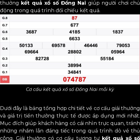
thưởng
kết quả xổ số Đồng Nai
giúp người chơi ch
động trong quá trình đối chiếu kết quả.
Cơ cấu kết quả xổ số Đồng Nai mỗi kỳ
Dưới đây là bảng tổng hợp chi tiết về cơ cấu giải thưởng
và giá trị tiền thưởng thực tế được áp dụng mới nhất.
Mục đích giúp khách hàng có cái nhìn trực quan, tránh
những nhầm lẫn đáng tiếc trong quá trình dò vé thủ
công. Giải thưởng có cơ cấu tương tự
kết quả xổ s