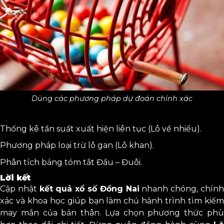
Dùng các phương pháp dự đoán chính xác
Thống kê tần suất xuất hiện liên tục (Lô về nhiều).
Phương pháp loại trừ lô gan (Lô khan).
Phân tích bảng tóm tắt Đầu – Đuôi.
Lời kết
Cập nhật
kết quả xổ số Đồng Nai
nhanh chóng, chín
xác và khoa học giúp bạn làm chủ hành trình tìm kiếm
may mắn của bản thân. Lựa chọn phương thức phù