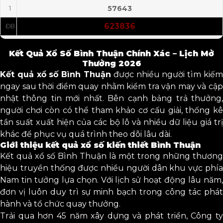
57643
1
623836
ĐB
Kết Quả Xổ Số Bình Thuận Chính Xác – Lịch Mở
Thưởng 2026
Kết quả xổ số Bình Thuận
được nhiều người tìm kiếm
ngay sau thời điểm quay nhằm kiểm tra vận may và cập
nhật thông tin mới nhất. Bên cạnh bảng trả thưởng,
người chơi còn có thể tham khảo cơ cấu giải, thống kê
tần suất xuất hiện của các bộ lô và nhiều dữ liệu giá trị
khác để phục vụ quá trình theo dõi lâu dài.
Giới thiệu kết quả xổ số kiến thiết Bình Thuận
Kết quả xổ số Bình Thuận là một trong những thương
hiệu truyền thống được nhiều người dân khu vực phía
Nam tin tưởng lựa chọn. Với lịch sử hoạt động lâu năm,
đơn vị luôn duy trì sự minh bạch trong công tác phát
hành và tổ chức quay thưởng.
Trải qua hơn 45 năm xây dựng và phát triển, Công ty