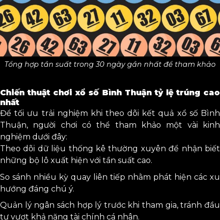
Tổng hợp tần suất trong 30 ngày gần nhất để tham khảo
Chiến thuật chơi xổ số Bình Thuận tỷ lệ trúng cao
nhất
Để tối ưu trải nghiệm khi theo dõi kết quả xổ số Bình
Thuận, người chơi có thể tham khảo một vài kinh
nghiệm dưới đây:
Theo dõi dữ liệu thống kê thường xuyên để nhận biết
những bộ lô xuất hiện với tần suất cao.
So sánh nhiều kỳ quay liên tiếp nhằm phát hiện các xu
hướng đáng chú ý.
Quản lý ngân sách hợp lý trước khi tham gia, tránh đầu
tư vượt khả năng tài chính cá nhân.