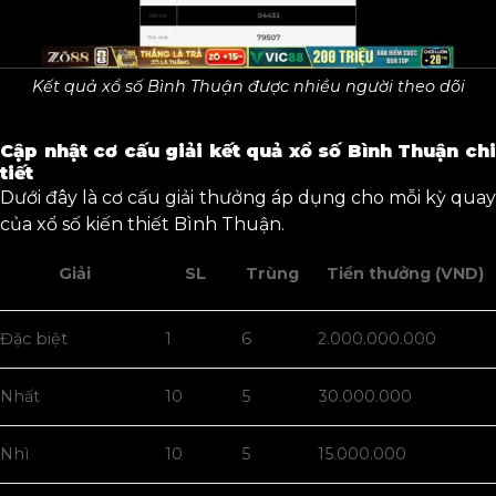
Kết quả xổ số Bình Thuận được nhiều người theo dõi
Cập nhật cơ cấu giải kết quả xổ số Bình Thuận chi
tiết
Dưới đây là cơ cấu giải thưởng áp dụng cho mỗi kỳ quay
của xổ số kiến thiết Bình Thuận.
SL
Trùng
Giải
Tiền thưởng (VND)
Đặc biệt
1
6
2.000.000.000
Nhất
10
5
30.000.000
Nhì
10
5
15.000.000