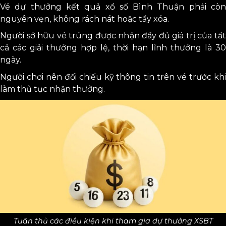
Vé dự thưởng kết quả xổ số Bình Thuận phải còn
nguyên vẹn, không rách nát hoặc tẩy xóa.
Người sở hữu vé trúng được nhận đầy đủ giá trị của tất
cả các giải thưởng hợp lệ, thời hạn lĩnh thưởng là 30
ngày.
Người chơi nên đối chiếu kỹ thông tin trên vé trước khi
làm thủ tục nhận thưởng.
Tuân thủ các điều kiện khi tham gia dự thưởng XSBT