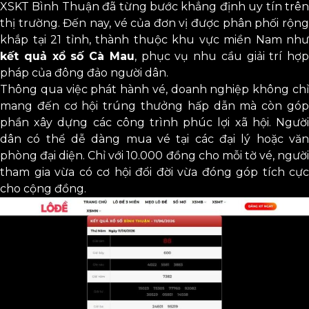
XSKT Bình Thuận đã từng bước khẳng định uy tín trên
thị trường. Đến nay, vé của đơn vị được phân phối rộng
khắp tại 21 tỉnh, thành thuộc khu vực miền Nam như
kết quả xổ số Cà Mau
, phục vụ nhu cầu giải trí hợp
pháp của đông đảo người dân.
Thông qua việc phát hành vé, doanh nghiệp không chỉ
mang đến cơ hội trúng thưởng hấp dẫn mà còn góp
phần xây dựng các công trình phúc lợi xã hội. Người
dân có thể dễ dàng mua vé tại các đại lý hoặc văn
phòng đại diện. Chỉ với 10.000 đồng cho mỗi tờ vé, người
tham gia vừa có cơ hội đổi đời vừa đóng góp tích cực
cho cộng đồng.