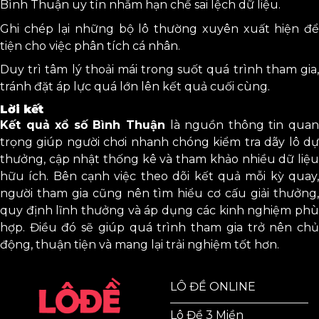
Bình Thuận uy tín nhằm hạn chế sai lệch dữ liệu.
Ghi chép lại những bộ lô thường xuyên xuất hiện để
tiện cho việc phân tích cá nhân.
Duy trì tâm lý thoải mái trong suốt quá trình tham gia,
tránh đặt áp lực quá lớn lên kết quả cuối cùng.
Lời kết
Kết quả xổ số Bình Thuận
là nguồn thông tin quan
trọng giúp người chơi nhanh chóng kiểm tra dãy lô dự
thưởng, cập nhật thống kê và tham khảo nhiều dữ liệu
hữu ích. Bên cạnh việc theo dõi kết quả mỗi kỳ quay,
người tham gia cũng nên tìm hiểu cơ cấu giải thưởng,
quy định lĩnh thưởng và áp dụng các kinh nghiệm phù
hợp. Điều đó sẽ giúp quá trình tham gia trở nên chủ
động, thuận tiện và mang lại trải nghiệm tốt hơn.
LÔ ĐỀ ONLINE
Lô Đề 3 Miền