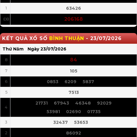
63426
1
206168
ĐB
KẾT QUẢ XỔ SỐ
BÌNH THUẬN
-
23/07/2026
Thứ Năm
-
Ngày
23/07/2026
84
8
105
7
0853
6209
5837
6
7513
5
21731
67943
46348
92029
4
53981
02690
01735
32437
53653
3
86092
2