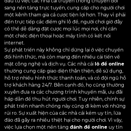
đầu từ việc các nhà cái truyền thống chuyển đổi
sang nền tảng trực tuyến, cung cấp cho người chơi
một kênh tham gia cá cược tiện lợi hơn. Thay vì phải
đến trực tiếp các điểm ghi lô đề, người chơi giờ đây
có thể dễ dàng đặt cược mọi lúc mọi nơi, chỉ cần
một chiếc điện thoại hoặc máy tính có kết nối
internet.
Sự phát triển này không chỉ dừng lại ở việc chuyển
đổi hình thức, mà còn mang đến nhiều cải tiến về
mặt công nghệ và dịch vụ. Các nhà cái
lô đề online
thường cung cấp giao diện thân thiện, dễ sử dụng,
hỗ trợ nhiều hình thức thanh toán, và có đội ngũ hỗ
trợ khách hàng 24/7. Bên cạnh đó, họ cũng thường
xuyên đưa ra các chương trình khuyến mãi, ưu đãi
hấp dẫn để thu hút người chơi. Tuy nhiên, chính sự
phát triển nhanh chóng này cũng đi kèm với những
rủi ro. Sự xuất hiện của các nhà cái kém uy tín, lừa
đảo đã gây ra nhiều thiệt hại cho người chơi. Vì vậy,
việc lựa chọn một nền tảng
đánh đề online
uy tín