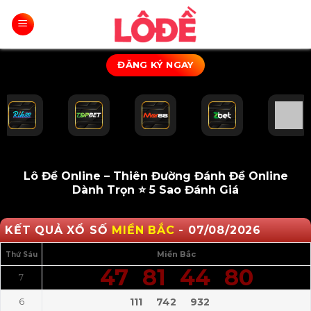
Bỏ
qua
nội
dung
ĐĂNG KÝ NGAY
Lô Đề Online – Thiên Đường Đánh Đề Online
Dành Trọn ⭐ 5 Sao Đánh Giá
KẾT QUẢ XỔ SỐ
MIỀN BẮC
-
07/08/2026
Miền Bắc
Thứ Sáu
47
81
44
80
7
111
742
932
6