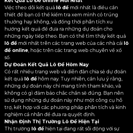
Kết Quả Lô Đề online Mới Nhất
Việc theo dõi kết quả
lô đề
mới nhất là điều cần
thiết để bạn có thể kiểm tra xem mình có trúng
thưởng hay không, và đồng thời phân tích xu
hướng kết quả để đưa ra những dự đoán cho
những ngày tiếp theo. Bạn có thể tìm thấy kết quả
lô đề
mới nhất trên các trang web của các nhà cái
lô
đề online
, hoặc trên các trang web chuyên về xổ
số.
Dự Đoán Kết Quả Lô Đề Hôm Nay
Có rất nhiều trang web và diễn đàn chia sẻ dự đoán
kết quả
lô đề
hôm nay. Tuy nhiên, cần lưu ý rằng,
những dự đoán này chỉ mang tính tham khảo, và
không có gì đảm bảo chắc chắn sẽ đúng. Bạn nên
sử dụng những dự đoán này như một công cụ hỗ
trợ, kết hợp với các phương pháp phân tích và kinh
nghiệm cá nhân để đưa ra quyết định.
Nhận Định Thị Trường Lô Đề Hiện Tại
Thị trường
lô đề
hiện tại đang rất sôi động với sự