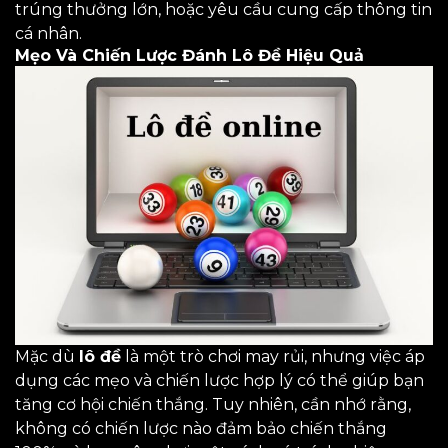
trúng thưởng lớn, hoặc yêu cầu cung cấp thông tin
cá nhân.
Mẹo Và Chiến Lược Đánh Lô Đề Hiệu Quả
Mặc dù
lô đề
là một trò chơi may rủi, nhưng việc áp
dụng các mẹo và chiến lược hợp lý có thể giúp bạn
tăng cơ hội chiến thắng. Tuy nhiên, cần nhớ rằng,
không có chiến lược nào đảm bảo chiến thắng