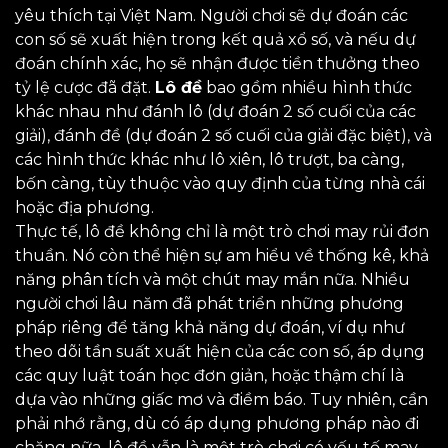
yêu thích tại Việt Nam. Người chơi sẽ dự đoán các
con số sẽ xuất hiện trong kết quả xổ số, và nếu dự
đoán chính xác, họ sẽ nhận được tiền thưởng theo
tỷ lệ cược đã đặt.
Lô đề
bao gồm nhiều hình thức
khác nhau như đánh lô (dự đoán 2 số cuối của các
giải), đánh đề (dự đoán 2 số cuối của giải đặc biệt), và
các hình thức khác như lô xiên, lô trượt, ba càng,
bốn càng, tùy thuộc vào quy định của từng nhà cái
hoặc địa phương.
Thực tế, lô đề không chỉ là một trò chơi may rủi đơn
thuần. Nó còn thể hiện sự am hiểu về thống kê, khả
năng phân tích và một chút may mắn nữa. Nhiều
người chơi lâu năm đã phát triển những phương
pháp riêng để tăng khả năng dự đoán, ví dụ như
theo dõi tần suất xuất hiện của các con số, áp dụng
các quy luật toán học đơn giản, hoặc thậm chí là
dựa vào những giấc mơ và điềm báo. Tuy nhiên, cần
phải nhớ rằng, dù có áp dụng phương pháp nào đi
chăng nữa, lô đề vẫn là một trò chơi có yếu tố may