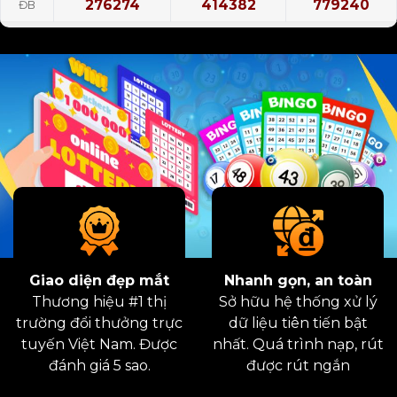
276274
414382
779240
ĐB
Giao diện đẹp mắt
Nhanh gọn, an toàn
Thương hiệu #1 thị
Sở hữu hệ thống xử lý
trường đổi thưởng trực
dữ liệu tiên tiến bật
tuyến Việt Nam. Được
nhất. Quá trình nạp, rút
đánh giá 5 sao.
được rút ngắn