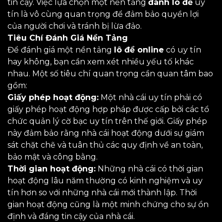
tin cậy. Việc lựa chọn một nền tảng
đánh lô đề
uy
tín là vô cùng quan trọng để đảm bảo quyền lợi
của người chơi và tránh bị lừa đảo.
Tiêu Chí Đánh Giá Nền Tảng
Để đánh giá một nền tảng
lô đề online
có uy tín
hay không, bạn cần xem xét nhiều yếu tố khác
nhau. Một số tiêu chí quan trọng cần quan tâm bao
gồm:
Giấy phép hoạt động:
Một nhà cái uy tín phải có
giấy phép hoạt động hợp pháp được cấp bởi các tổ
chức quản lý cờ bạc uy tín trên thế giới. Giấy phép
này đảm bảo rằng nhà cái hoạt động dưới sự giám
sát chặt chẽ và tuân thủ các quy định về an toàn,
bảo mật và công bằng.
Thời gian hoạt động:
Những nhà cái có thời gian
hoạt động lâu năm thường có kinh nghiệm và uy
tín hơn so với những nhà cái mới thành lập. Thời
gian hoạt động cũng là một minh chứng cho sự ổn
định và đáng tin cậy của nhà cái.