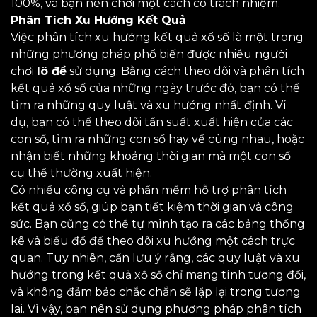
100%, và bạn nên chơi một cách có trách nhiệm.
Phân Tích Xu Hướng Kết Quả
Việc phân tích xu hướng kết quả xổ số là một trong
những phương pháp phổ biến được nhiều người
chơi
lô đề
sử dụng. Bằng cách theo dõi và phân tích
kết quả xổ số của những ngày trước đó, bạn có thể
tìm ra những quy luật và xu hướng nhất định. Ví
dụ, bạn có thể theo dõi tần suất xuất hiện của các
con số, tìm ra những con số hay về cùng nhau, hoặc
nhận biết những khoảng thời gian mà một con số
cụ thể thường xuất hiện.
Có nhiều công cụ và phần mềm hỗ trợ phân tích
kết quả xổ số, giúp bạn tiết kiệm thời gian và công
sức. Bạn cũng có thể tự mình tạo ra các bảng thống
kê và biểu đồ để theo dõi xu hướng một cách trực
quan. Tuy nhiên, cần lưu ý rằng, các quy luật và xu
hướng trong kết quả xổ số chỉ mang tính tương đối,
và không đảm bảo chắc chắn sẽ lặp lại trong tương
lai. Vì vậy, bạn nên sử dụng phương pháp phân tích