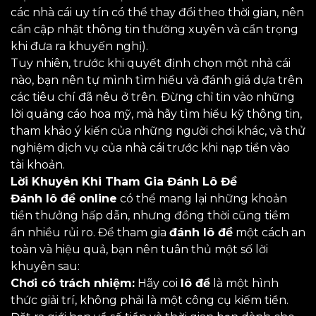
các nhà cái uy tín có thể thay đổi theo thời gian, nên
cần cập nhật thông tin thường xuyên và cẩn trọng
khi đưa ra khuyến nghị).
Tuy nhiên, trước khi quyết định chọn một nhà cái
nào, bạn nên tự mình tìm hiểu và đánh giá dựa trên
các tiêu chí đã nêu ở trên. Đừng chỉ tin vào những
lời quảng cáo hoa mỹ, mà hãy tìm hiểu kỹ thông tin,
tham khảo ý kiến của những người chơi khác, và thử
nghiệm dịch vụ của nhà cái trước khi nạp tiền vào
tài khoản.
Lời Khuyên Khi Tham Gia Đánh Lô Đề
Đánh lô đề online
có thể mang lại những khoản
tiền thưởng hấp dẫn, nhưng đồng thời cũng tiềm
ẩn nhiều rủi ro. Để tham gia
đánh lô đề
một cách an
toàn và hiệu quả, bạn nên tuân thủ một số lời
khuyên sau:
Chơi có trách nhiệm:
Hãy coi
lô đề
là một hình
thức giải trí, không phải là một công cụ kiếm tiền.