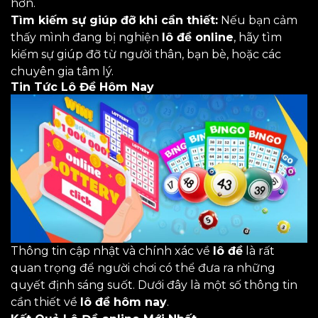
hơn.
Tìm kiếm sự giúp đỡ khi cần thiết:
Nếu bạn cảm
thấy mình đang bị nghiện
lô đề online
, hãy tìm
kiếm sự giúp đỡ từ người thân, bạn bè, hoặc các
chuyên gia tâm lý.
Tin Tức Lô Đề Hôm Nay
Thông tin cập nhật và chính xác về
lô đề
là rất
quan trọng để người chơi có thể đưa ra những
quyết định sáng suốt. Dưới đây là một số thông tin
cần thiết về
lô đề hôm nay
.