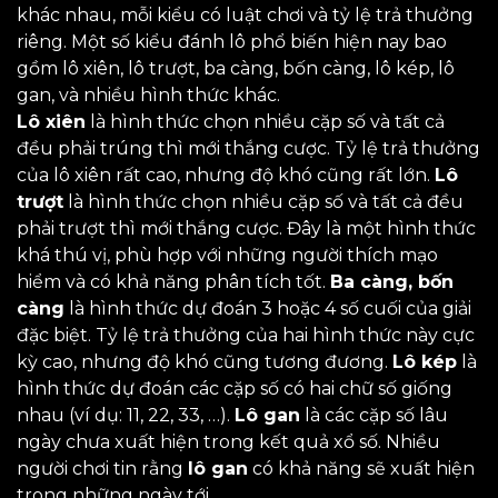
khác nhau, mỗi kiểu có luật chơi và tỷ lệ trả thưởng
riêng. Một số kiểu đánh lô phổ biến hiện nay bao
gồm lô xiên, lô trượt, ba càng, bốn càng, lô kép, lô
gan, và nhiều hình thức khác.
Lô xiên
là hình thức chọn nhiều cặp số và tất cả
đều phải trúng thì mới thắng cược. Tỷ lệ trả thưởng
của lô xiên rất cao, nhưng độ khó cũng rất lớn.
Lô
trượt
là hình thức chọn nhiều cặp số và tất cả đều
phải trượt thì mới thắng cược. Đây là một hình thức
khá thú vị, phù hợp với những người thích mạo
hiểm và có khả năng phân tích tốt.
Ba càng, bốn
càng
là hình thức dự đoán 3 hoặc 4 số cuối của giải
đặc biệt. Tỷ lệ trả thưởng của hai hình thức này cực
kỳ cao, nhưng độ khó cũng tương đương.
Lô kép
là
hình thức dự đoán các cặp số có hai chữ số giống
nhau (ví dụ: 11, 22, 33, …).
Lô gan
là các cặp số lâu
ngày chưa xuất hiện trong kết quả xổ số. Nhiều
người chơi tin rằng
lô gan
có khả năng sẽ xuất hiện
trong những ngày tới.