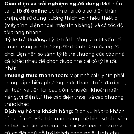
Giao diện và trải nghiệm người dùng:
Một nền
tảng
lô đề online
uy tín phải có giao diện thân
thiện, dễ sử dụng, tương thích với nhiều thiết bị
(máy tính, điện thoại, máy tính bảng), và có tốc độ
tải trang nhanh.
Tỷ lệ trả thưởng:
Tỷ lệ trả thưởng là một yếu tố
quan trọng ảnh hưởng đến lợi nhuận của người
chơi. Bạn nên so sánh tỷ lệ trả thưởng của các nhà
cái khác nhau để chọn được nhà cái có tỷ lệ tốt
nhất.
Phương thức thanh toán:
Một nhà cái uy tín phải
cung cấp nhiều phương thức thanh toán đa dạng,
an toàn và tiện lợi, bao gồm chuyển khoản ngân
hàng, ví điện tử, thẻ cào điện thoại, và các phương
thức khác.
Dịch vụ hỗ trợ khách hàng:
Dịch vụ hỗ trợ khách
hàng là một yếu tố quan trọng thể hiện sự chuyên
nghiệp và tận tâm của nhà cái. Bạn nên chọn nhà
cái có đội ngũ hỗ trợ khách hàng nhiệt tình, chu