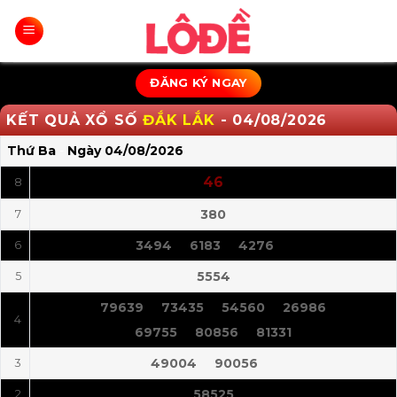
Bỏ
qua
nội
dung
ĐĂNG KÝ NGAY
KẾT QUẢ XỔ SỐ
ĐẮK LẮK
-
04/08/2026
Thứ Ba
-
Ngày
04/08/2026
46
8
380
7
3494
6183
4276
6
5554
5
79639
73435
54560
26986
4
69755
80856
81331
49004
90056
3
58525
2