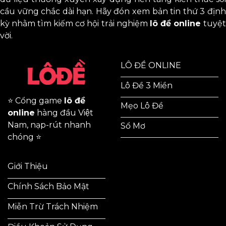
cầu vững chắc dài hạn. Hãy đón xem bản tin thứ 3 định
kỳ nhằm tìm kiếm cơ hội trải nghiệm
lô đề online
tuyệ
vời.
LÔ ĐỀ ONLINE
Lô Đề 3 Miền
⭐ Cổng game
lô đề
Mẹo Lô Đề
online
hàng đầu Việt
Nam, nạp-rút nhanh
Sổ Mơ
chóng ⭐
Giới Thiệu
Chính Sách Bảo Mật
Miễn Trừ Trách Nhiệm