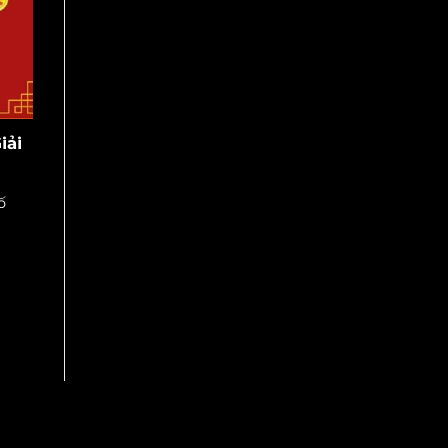
iải
ố