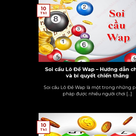
10
Th1
Soi cầu Lô Đề Wap – Hướng dẫn chi
và bí quyết chiến thắng
Soi cầu Lô Đề Wap là một trong những 
pháp được nhiều người chơi [...]
10
Th1