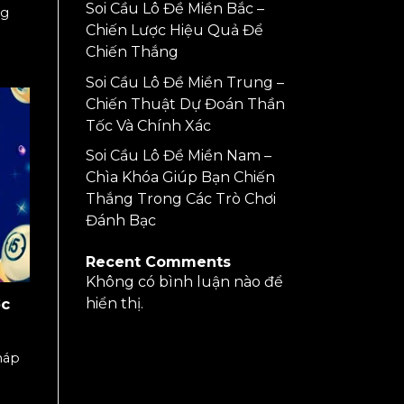
Soi Cầu Lô Đề Miền Bắc –
ng
Chiến Lược Hiệu Quả Để
Chiến Thắng
Soi Cầu Lô Đề Miền Trung –
Chiến Thuật Dự Đoán Thần
Tốc Và Chính Xác
Soi Cầu Lô Đề Miền Nam –
Chìa Khóa Giúp Bạn Chiến
Thắng Trong Các Trò Chơi
Đánh Bạc
Recent Comments
Không có bình luận nào để
ợc
hiển thị.
háp