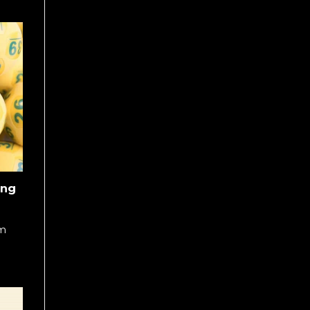
áng
ệm