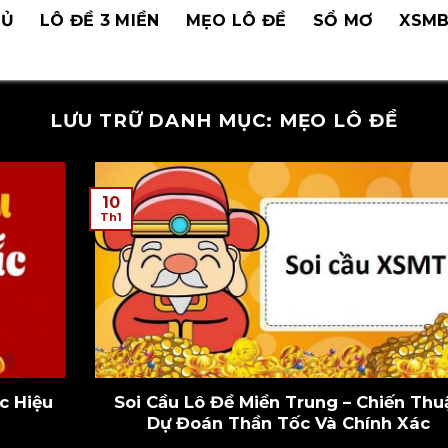
HỦ
LÔ ĐỀ 3 MIỀN
MẸO LÔ ĐỀ
SỔ MƠ
XSM
LƯU TRỮ DANH MỤC:
MẸO LÔ ĐỀ
10
Th1
c Hiệu
Soi Cầu Lô Đề Miền Trung – Chiến Thu
Dự Đoán Thần Tốc Và Chính Xác