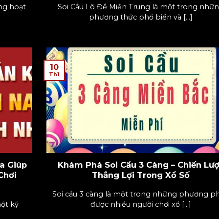
ng hoạt
Soi Cầu Lô Đề Miền Trung là một trong nhữ
phương thức phổ biến và [...]
10
Th1
a Giúp
Khám Phá Soi Cầu 3 Càng – Chiến Lư
Chơi
Thắng Lợi Trong Xổ Số
Soi cầu 3 càng là một trong những phương p
ột kỹ
được nhiều người chơi xổ [...]