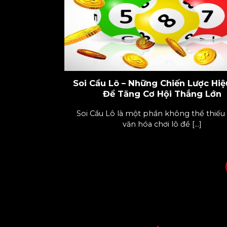
Soi Cầu Lô – Những Chiến Lược Hi
Để Tăng Cơ Hội Thắng Lớn
Soi Cầu Lô là một phần không thể thiếu
văn hóa chơi lô đề [...]