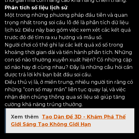
thời gian mà còn nâng cao khả năng chiến thắng.
Phân tích số liệu lịch sử
Một trong những phương pháp đầu tiên và quan
trọng nhất trong soi cầu lô đề là phân tích dữ liệu
lịch sử. Điều này bao gồm việc xem xét các kết quả
trước đó để tìm ra xu hướng và mẫu số.
Người chơi có thể ghi lại các kết quả xổ số trong
khoảng thời gian dài và tiến hành phân tích. Những
con số nào thường xuyên xuất hiện? Có những cặp
số nào hay đi cùng nhau? Đây là những câu hỏi cần
được trả lời khi bạn bắt đầu soi cầu.
Điều thú vị là, ở miền trung, nhiều người tin rằng có
những “con số may mắn” liên tục quay lại, và việc
nhận diện chúng thông qua số liệu sẽ giúp tăng
cường khả năng trúng thưởng.
Xem thêm
Tạo Dàn Đề 3D - Khám Phá Thế
Giới Sáng Tạo Không Giới Hạn