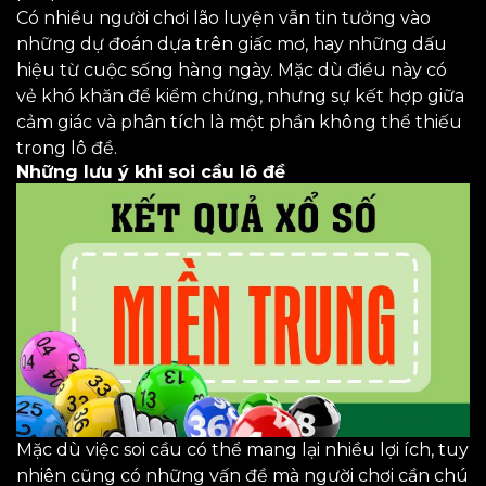
Có nhiều người chơi lão luyện vẫn tin tưởng vào
những dự đoán dựa trên giấc mơ, hay những dấu
hiệu từ cuộc sống hàng ngày. Mặc dù điều này có
vẻ khó khăn để kiểm chứng, nhưng sự kết hợp giữa
cảm giác và phân tích là một phần không thể thiếu
trong lô đề.
Những lưu ý khi soi cầu lô đề
Mặc dù việc soi cầu có thể mang lại nhiều lợi ích, tuy
nhiên cũng có những vấn đề mà người chơi cần chú