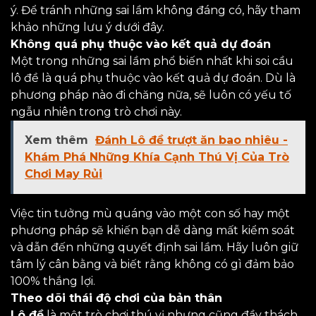
ý. Để tránh những sai lầm không đáng có, hãy tham
khảo những lưu ý dưới đây.
Không quá phụ thuộc vào kết quả dự đoán
Một trong những sai lầm phổ biến nhất khi soi cầu
lô đề là quá phụ thuộc vào kết quả dự đoán. Dù là
phương pháp nào đi chăng nữa, sẽ luôn có yếu tố
ngẫu nhiên trong trò chơi này.
Xem thêm
Đánh Lô đề trượt ăn bao nhiêu -
Khám Phá Những Khía Cạnh Thú Vị Của Trò
Chơi May Rủi
Việc tin tưởng mù quáng vào một con số hay một
phương pháp sẽ khiến bạn dễ dàng mất kiểm soát
và dẫn đến những quyết định sai lầm. Hãy luôn giữ
tâm lý cân bằng và biết rằng không có gì đảm bảo
100% thắng lợi.
Theo dõi thái độ chơi của bản thân
Lô đề
là một trò chơi thú vị nhưng cũng đầy thách