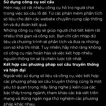
Sử dụng công cụ soi cầu
Hiện nay, có rất nhiều công cụ hỗ trợ người chơi
trong việc soi cầu lô đề. Từ các phần mềm phân tích
số liệu cho đến các website chuyên cung cấp thông
tin và dự đoán kết quả.
Những công cụ này sẽ giúp người chơi tiết kiệm rất
nhiều thời gian và công sức. Bạn chỉ cần nhập dữ
liệu và chương trình sẽ phân tích và đưa ra những
con số khả thi nhất. Tuy nhiên, hãy nhớ rằng không
có công cụ nào hoàn hảo và việc kết hợp nhiều
nguồn thông tin sẽ là chiến lược tốt nhất.
Kết hợp các phương pháp soi cầu truyền thống
và hiện đại
Ngoài việc sử dụng số liệu và công cụ, việc kết hợp
các phương pháp soi cầu truyền thống cũng là một
yếu tố quan trọng. Hãy lắng nghe ý kiến của các
bậc thầy trong ngành, tham khảo các bài viết trên
mạng và đừng ngần ngại thử nghiệm các phương
pháp khác nhau.