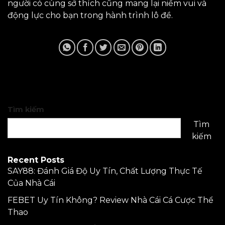
người có cùng sở thích cũng mang lại niềm vui và
động lực cho bạn trong hành trình lô đề.
Tìm kiếm
Tìm
kiếm
Recent Posts
SAY88: Đánh Giá Độ Uy Tín, Chất Lượng Thực Tế
Của Nhà Cái
FEBET Uy Tín Không? Review Nhà Cái Cá Cược Thể
Thao