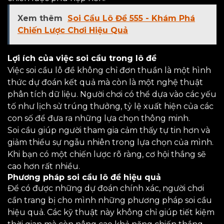
Xem thêm
Soi Cầu Lô Đề 555 - Khám Phá
Chiến Lược Chơi Hiệu Quả
Lợi ích của việc soi cầu trong lô đề
Việc soi cầu lô đề không chỉ đơn thuần là một hình
thức dự đoán kết quả mà còn là một nghệ thuật
phân tích dữ liệu. Người chơi có thể dựa vào các yếu
tố như lịch sử trúng thưởng, tỷ lệ xuất hiện của các
con số để đưa ra những lựa chọn thông minh.
Soi cầu giúp người tham gia cảm thấy tự tin hơn và
giảm thiểu sự ngẫu nhiên trong lựa chọn của mình.
Khi bạn có một chiến lược rõ ràng, cơ hội thắng sẽ
cao hơn rất nhiều.
Phương pháp soi cầu lô đề hiệu quả
Để có được những dự đoán chính xác, người chơi
cần trang bị cho mình những phương pháp soi cầu
hiệu quả. Các kỹ thuật này không chỉ giúp tiết kiệm