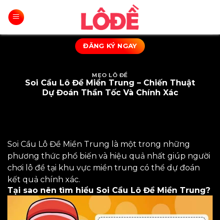
Bỏ
qua
nội
dung
ĐĂNG KÝ NGAY
MẸO LÔ ĐỀ
Soi Cầu Lô Đề Miền Trung – Chiến Thuật
Dự Đoán Thần Tốc Và Chính Xác
Soi Cầu Lô Đề Miền Trung là một trong những
phương thức phổ biến và hiệu quả nhất giúp người
chơi lô đề tại khu vực miền trung có thể dự đoán
kết quả chính xác.
Tại sao nên tìm hiểu Soi Cầu Lô Đề Miền Trung?