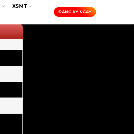
B
XSMT
ĐĂNG KÝ NGAY