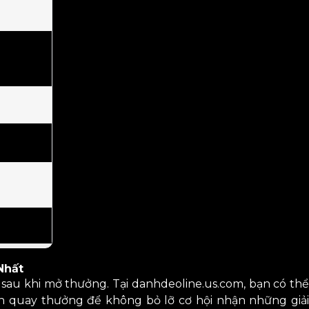
Nhất
 sau khi mở thưởng. Tại danhdeoline.us.com, bạn có thể
ịch quay thưởng để không bỏ lỡ cơ hội nhận những giải