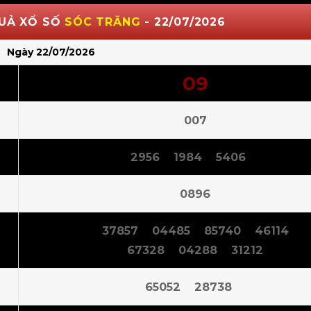
UẢ XỔ SỐ
SÓC TRĂNG
-
22/07/2026
-
Ngày
22/07/2026
09
m
007
2956
1984
5406
0896
m
37857
04485
85740
46114
67328
04288
31212
65052
28738