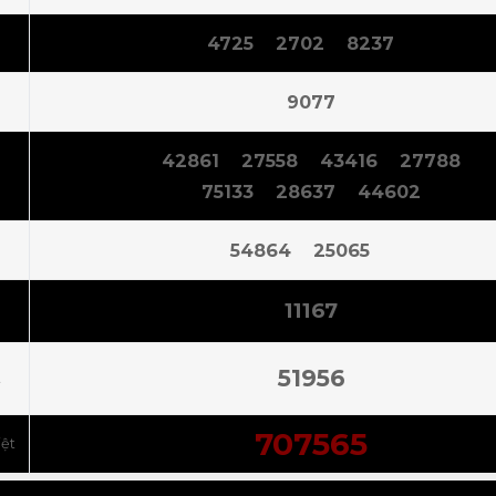
4725
2702
8237
9077
m
42861
27558
43416
27788
75133
28637
44602
54864
25065
11167
51956
t
707565
iệt