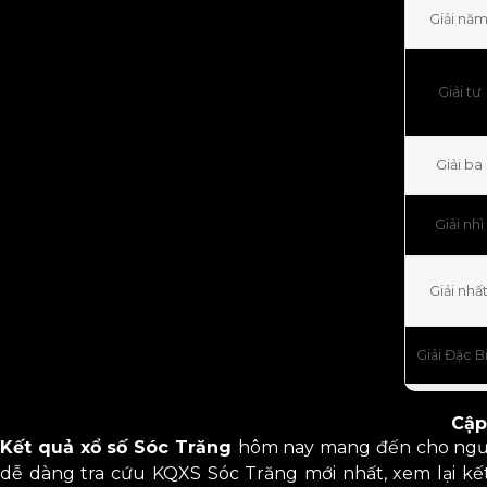
Giải nă
Giải tư
Giải ba
Giải nhì
Giải nhấ
Giải Đặc B
Cập
Kết quả xổ số Sóc Trăng
hôm nay mang đến cho người 
dễ dàng tra cứu KQXS Sóc Trăng mới nhất, xem lại kết