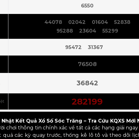
6550
m
44078
02042
01604
52838
95288
23604
55299
95472
31367
76508
36842
t
282199
iệt
 Nhật Kết Quả Xổ Số Sóc Trăng – Tra Cứu KQXS Mới 
chơi thông tin chính xác về tất cả các hạng giải ngay
 quả các kỳ quay trước, thống kê lô tô và theo dõi l