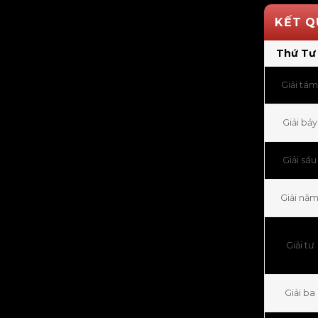
KẾT Q
Thứ Tư
Giải tá
Giải bảy
Giải sáu
Giải nă
Giải tư
Giải ba