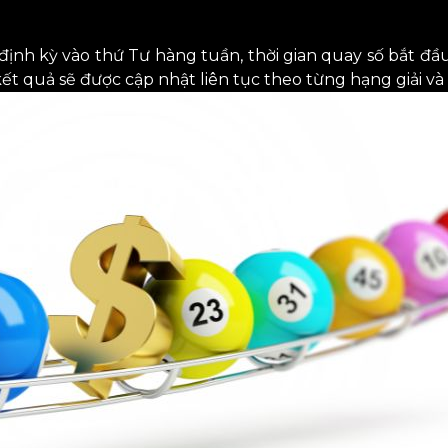
nh kỳ vào thứ Tư hàng tuần, thời gian quay số bắt đầu
ết quả sẽ được cập nhật liên tục theo từng hạng giải và