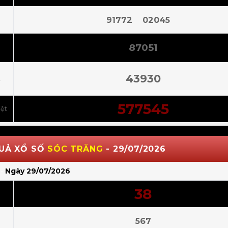
91772
02045
87051
43930
t
577545
iệt
UẢ XỔ SỐ
SÓC TRĂNG
-
29/07/2026
-
Ngày
29/07/2026
38
m
567