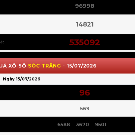
96998
14821
t
535092
iệt
UẢ XỔ SỐ
SÓC TRĂNG
-
15/07/2026
-
Ngày
15/07/2026
96
m
569
6588
3670
9501