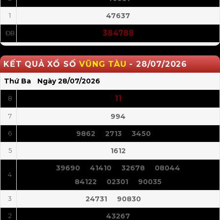
47637
1
384788
ĐB
KẾT QUẢ XỔ SỐ
VŨNG TÀU
-
28/07/2026
Thứ Ba
-
Ngày
28/07/2026
11
8
994
7
9862
2713
3450
6
1612
5
39690
41410
32678
08044
4
84122
02301
90035
24731
90830
3
43267
2