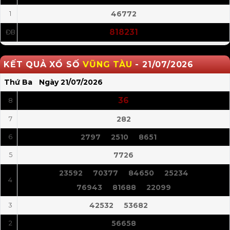
46772
1
818231
ĐB
KẾT QUẢ XỔ SỐ
VŨNG TÀU
-
21/07/2026
Thứ Ba
-
Ngày
21/07/2026
36
8
282
7
2797
2510
8651
6
7726
5
23592
70377
84650
25234
4
76943
81688
22099
42532
53682
3
56658
2