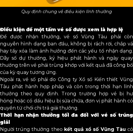
Quy định chung về điều kiện lĩnh thưởng
Điều kiện để một tấm vé số được xem là hợp lệ
Để được nhận thưởng, vé số Vũng Tàu phải còn
nguyên hình dạng ban đầu, không bị rách rời, chắp vá
hay tẩy xóa làm ảnh hưởng đến các yếu tố nhận dạng.
Dãy số dự thưởng, ký hiệu phát hành và ngày quay
thưởng trên vé phải trùng khớp với kết quả đã công bố
của kỳ quay tương ứng.
Ngoài ra, vé số phải do Công ty Xổ số Kiến thiết Vũng
Tàu phát hành hợp pháp và còn trong thời hạn lĩnh
thưởng theo quy định. Trong trường hợp vé bị hư
hỏng hoặc có dấu hiệu bị sửa chữa, đơn vị phát hành có
quyền từ chối chi trả giải thưởng.
Thời hạn nhận thưởng tối đa đối với vé số trúng
giải
Người trúng thưởng theo
kết quả xổ số Vũng Tàu
c