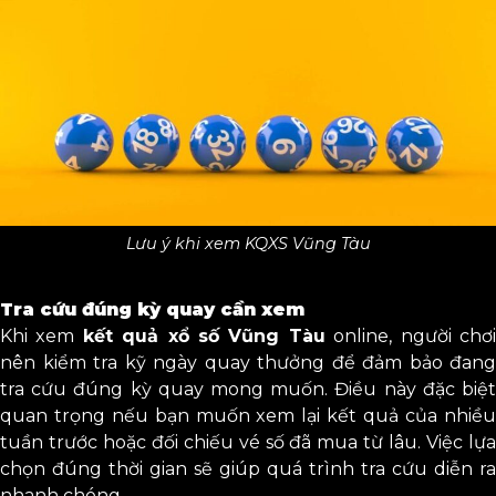
Lưu ý khi xem KQXS Vũng Tàu
Tra cứu đúng kỳ quay cần xem
Khi xem
kết quả xổ số Vũng Tàu
online, người chơ
nên kiểm tra kỹ ngày quay thưởng để đảm bảo đang
tra cứu đúng kỳ quay mong muốn. Điều này đặc biệt
quan trọng nếu bạn muốn xem lại kết quả của nhiều
tuần trước hoặc đối chiếu vé số đã mua từ lâu. Việc lựa
chọn đúng thời gian sẽ giúp quá trình tra cứu diễn ra
nhanh chóng.