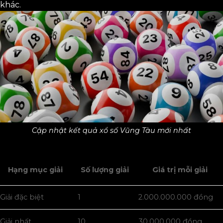
khác.
Cập nhật kết quả xổ số Vũng Tàu mới nhất
Số lượng giải
Hạng mục giải
Giá trị mỗi giải
Giải đặc biệt
1
2.000.000.000 đồng
Giải nhất
10
30.000.000 đồng