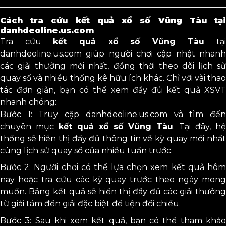
Cách tra cứu kết quả xổ số Vũng Tàu tại
danhdeoline.us.com
Tra cứu
kết quả xổ số Vũng Tàu
tại
danhdeoline.us.com giúp người chơi cập nhật nhanh
các giải thưởng mới nhất, đồng thời theo dõi lịch sử
quay số và nhiều thống kê hữu ích khác. Chỉ với vài thao
tác đơn giản, bạn có thể xem đầy đủ kết quả XSVT
nhanh chóng:
Bước 1: Truy cập danhdeoline.us.com và tìm đến
chuyên mục
kết quả xổ số Vũng Tàu
. Tại đây, hệ
thống sẽ hiển thị đầy đủ thông tin về kỳ quay mới nhất
cùng lịch sử quay số của nhiều tuần trước.
Bước 2: Người chơi có thể lựa chọn xem kết quả hôm
nay hoặc tra cứu các kỳ quay trước theo ngày mong
muốn. Bảng kết quả sẽ hiển thị đầy đủ các giải thưởng
từ giải tám đến giải đặc biệt để tiện đối chiếu.
Bước 3: Sau khi xem kết quả, bạn có thể tham khảo