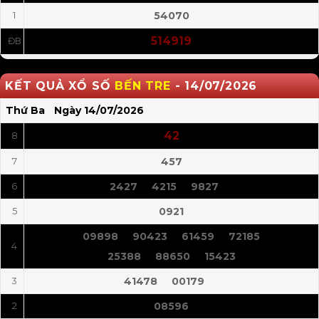
54070
1
514919
ĐB
KẾT QUẢ XỔ SỐ
BẾN TRE
-
14/07/2026
Thứ Ba
-
Ngày
14/07/2026
42
8
457
7
2427
4215
9827
6
0921
5
09898
90423
61459
72185
4
25388
88650
15423
41478
00179
3
08596
2