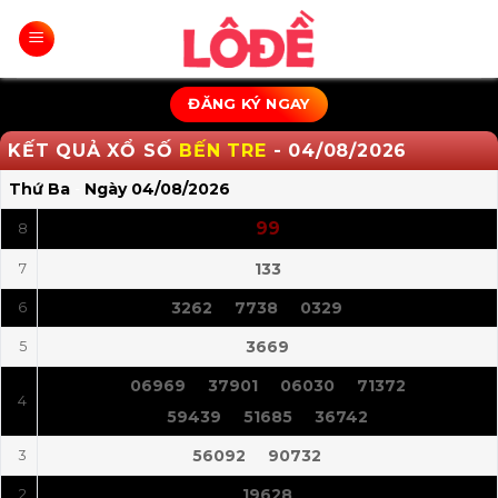
Bỏ
qua
nội
dung
ĐĂNG KÝ NGAY
KẾT QUẢ XỔ SỐ
BẾN TRE
-
04/08/2026
Thứ Ba
-
Ngày
04/08/2026
99
8
133
7
3262
7738
0329
6
3669
5
06969
37901
06030
71372
4
59439
51685
36742
56092
90732
3
19628
2