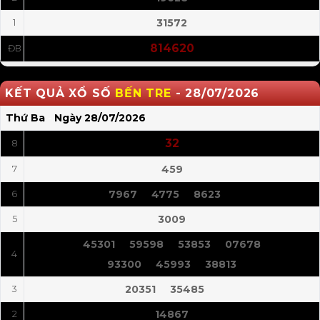
31572
1
814620
ĐB
KẾT QUẢ XỔ SỐ
BẾN TRE
-
28/07/2026
Thứ Ba
-
Ngày
28/07/2026
32
8
459
7
7967
4775
8623
6
3009
5
45301
59598
53853
07678
4
93300
45993
38813
20351
35485
3
14867
2