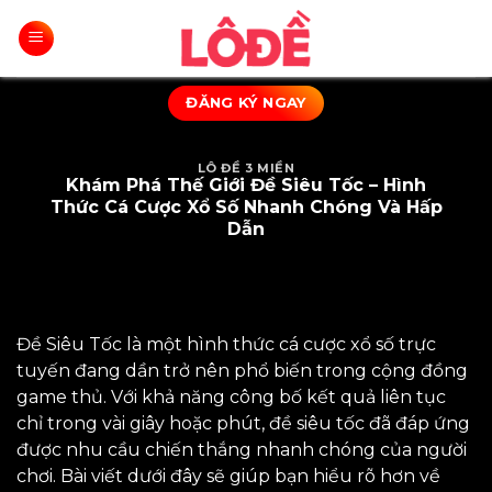
Bỏ
qua
nội
dung
ĐĂNG KÝ NGAY
LÔ ĐỀ 3 MIỀN
Khám Phá Thế Giới Đề Siêu Tốc – Hình
Thức Cá Cược Xổ Số Nhanh Chóng Và Hấp
Dẫn
Đề Siêu Tốc là một hình thức cá cược xổ số trực
tuyến đang dần trở nên phổ biến trong cộng đồng
game thủ. Với khả năng công bố kết quả liên tục
chỉ trong vài giây hoặc phút, đề siêu tốc đã đáp ứng
được nhu cầu chiến thắng nhanh chóng của người
chơi. Bài viết dưới đây sẽ giúp bạn hiểu rõ hơn về