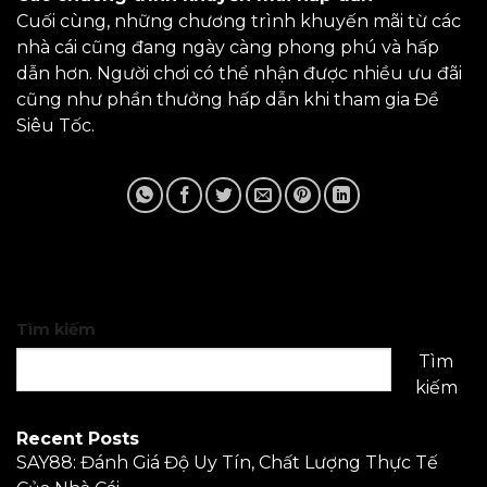
Cuối cùng, những chương trình khuyến mãi từ các
nhà cái cũng đang ngày càng phong phú và hấp
dẫn hơn. Người chơi có thể nhận được nhiều ưu đãi
cũng như phần thưởng hấp dẫn khi tham gia Đề
Siêu Tốc.
Tìm kiếm
Tìm
kiếm
Recent Posts
SAY88: Đánh Giá Độ Uy Tín, Chất Lượng Thực Tế