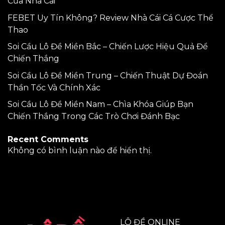
Của Nhà Cái
FEBET Uy Tín Không? Review Nhà Cái Cá Cược Thể
Thao
Soi Cầu Lô Đề Miền Bắc – Chiến Lược Hiệu Quả Để
Chiến Thắng
Soi Cầu Lô Đề Miền Trung – Chiến Thuật Dự Đoán
Thần Tốc Và Chính Xác
Soi Cầu Lô Đề Miền Nam – Chìa Khóa Giúp Bạn
Chiến Thắng Trong Các Trò Chơi Đánh Bạc
Recent Comments
Không có bình luận nào để hiển thị.
LÔ ĐỀ ONLINE