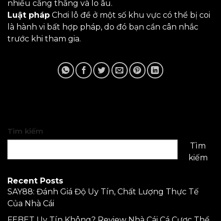
nhiều căng thẳng và lo âu.
Luật pháp
Chơi lô đề ở một số khu vực có thể bị coi
là hành vi bất hợp pháp, do đó bạn cần cân nhắc
trước khi tham gia.
Tìm kiếm
Tìm
kiếm
Recent Posts
SAY88: Đánh Giá Độ Uy Tín, Chất Lượng Thực Tế
Của Nhà Cái
FEBET Uy Tín Không? Review Nhà Cái Cá Cược Thể