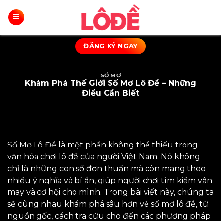
Bỏ
qua
nội
dung
ĐĂNG KÝ NGAY
SỔ MƠ
Khám Phá Thế Giới Số Mơ Lô Đề – Những
Điều Cần Biết
Số Mơ Lô Đề là một phần không thể thiếu trong
văn hóa chơi lô đề của người Việt Nam. Nó không
chỉ là những con số đơn thuần mà còn mang theo
nhiều ý nghĩa và bí ẩn, giúp người chơi tìm kiếm vận
may và cơ hội cho mình. Trong bài viết này, chúng ta
sẽ cùng nhau khám phá sâu hơn về số mơ lô đề, từ
nguồn gốc, cách tra cứu cho đến các phương pháp