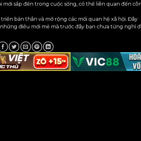
i mới sắp đến trong cuộc sống, có thể liên quan đến cô
triển bản thân và mở rộng các mối quan hệ xã hội. Đây
ới những điều mới mẻ mà trước đây bạn chưa từng nghĩ đ
Ề ONLINE
Giới Thiệu
ề 3 Miền
Chính Sách Bảo Mật
Lô Đề
Miễn Trừ Trách Nhiệm