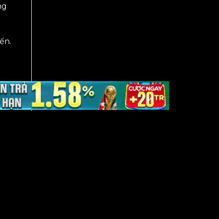
ng
ến.