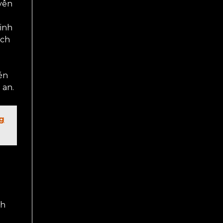
 yên
linh
ách
én
 an.
g
nh