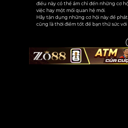
điều này có thể ám chỉ đến những cơ hộ
việc hay một mối quan hệ mới.
Hãy tận dụng những cơ hội này để phát 
cũng là thời điểm tốt để bạn thử sức v
LÔ Đ
Lô Đ
Mẹo 
⭐ Cổng game
lô đề online