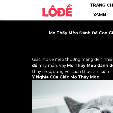
Bỏ
TRANG C
qua
nội
XSMN
dung
Mơ Thấy Mèo Đánh Đề Con Gì
Giấc mơ về mèo thường mang đến nhiều 
đề
may mắn. Vậy
Mơ Thấy Mèo đánh đề
thấy mèo, cùng với cách thức tìm kiếm 
Ý Nghĩa Của Giấc Mơ Thấy Mèo