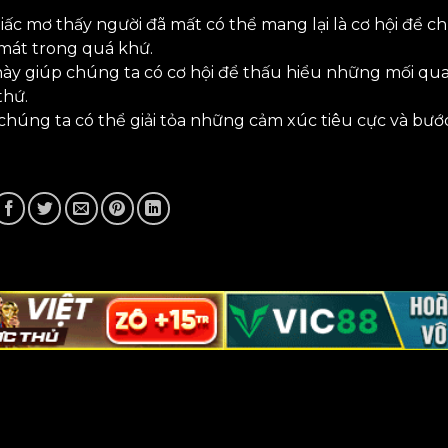
c mơ thấy người đã mất có thể mang lại là cơ hội để c
 mát trong quá khứ.
ày giúp chúng ta có cơ hội để thấu hiểu những mối qu
thứ.
chúng ta có thể giải tỏa những cảm xúc tiêu cực và bướ
Ề ONLINE
Giới Thiệu
ề 3 Miền
Chính Sách Bảo Mật