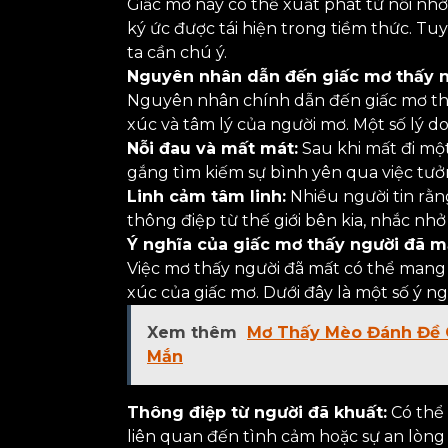
Giấc mơ này có thể xuất phát từ nỗi nhớ,
ký ức được tái hiện trong tiềm thức. 
ta cần chú ý.
Nguyên nhân dẫn đến giấc mơ thấy 
Nguyên nhân chính dẫn đến giấc mơ thấ
xúc và tâm lý của người mơ. Một số lý d
Nỗi đau và mất mát:
Sau khi mất đi mộ
gắng tìm kiếm sự bình yên qua việc tưở
Linh cảm tâm linh:
Nhiều người tin rằn
thông điệp từ thế giới bên kia, nhắc nh
Ý nghĩa của giấc mơ thấy người đã m
Việc mơ thấy người đã mất có thể mang 
xúc của giấc mơ. Dưới đây là một số ý ng
Xem thêm
Mơ Thấy Mèo Đánh Đề C
Mắn
Thông điệp từ người đã khuất:
Có thể 
liên quan đến tình cảm hoặc sự an lòn