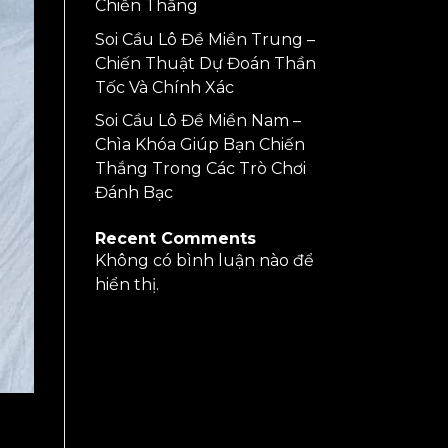
Chiến Thắng
Soi Cầu Lô Đề Miền Trung –
Chiến Thuật Dự Đoán Thần
Tốc Và Chính Xác
Soi Cầu Lô Đề Miền Nam –
Chìa Khóa Giúp Bạn Chiến
Thắng Trong Các Trò Chơi
Đánh Bạc
Recent Comments
Không có bình luận nào để
hiển thị.