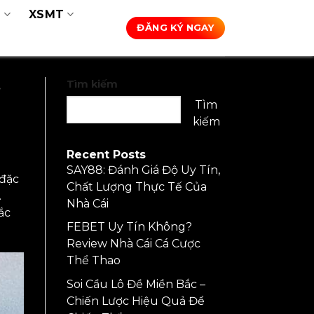
B
XSMT
ĐĂNG KÝ NGAY
Tìm kiếm
Tìm
kiếm
Recent Posts
SAY88: Đánh Giá Độ Uy Tín,
 đặc
Chất Lượng Thực Tế Của
.
Nhà Cái
ắc
FEBET Uy Tín Không?
Review Nhà Cái Cá Cược
Thể Thao
Soi Cầu Lô Đề Miền Bắc –
Chiến Lược Hiệu Quả Để