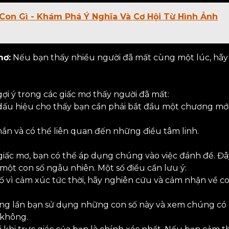
Con Gì - Khám Phá Ý Nghĩa Và Cơ Hội Từ Hình Ảnh
mơ:
Nếu bạn thấy nhiều người đã mất cùng một lúc, hãy
ợi ý trong các giấc mơ thấy người đã mất:
à dấu hiệu cho thấy bạn cần phải bắt đầu một chương mớ
n và có thể liên quan đến những điều tâm linh.
giấc mơ, bạn có thể áp dụng chúng vào việc đánh đề. Đâ
một con số ngẫu nhiên. Một số điều cần lưu ý:
 vì cảm xúc tức thời, hãy nghiên cứu và cảm nhận về co
ững lần bạn sử dụng những con số này và xem chúng có
 không.