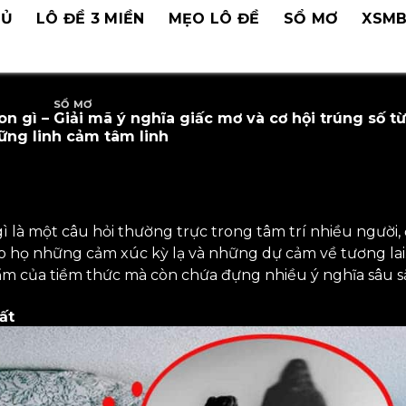
HỦ
LÔ ĐỀ 3 MIỀN
MẸO LÔ ĐỀ
SỔ MƠ
XSM
SỔ MƠ
 gì – Giải mã ý nghĩa giấc mơ và cơ hội trúng số từ
ững linh cảm tâm linh
ì là một câu hỏi thường trực trong tâm trí nhiều người,
o họ những cảm xúc kỳ lạ và những dự cảm về tương lai
ẩm của tiềm thức mà còn chứa đựng nhiều ý nghĩa sâu s
ất