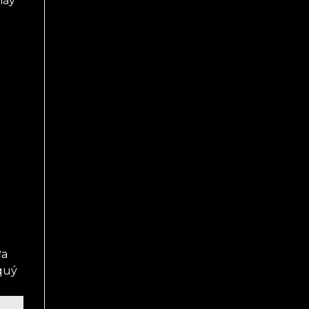
hấy
ữa
 quý