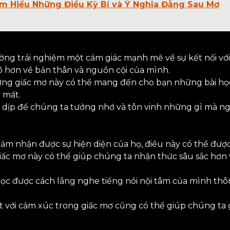
ìm Hiểu Những Điều Kỳ Bí và Ý Nghĩa Đằng Sau Mơ
ờng trải nghiệm một cảm giác mạnh mẽ về sự kết nối với
õ hơn về bản thân và nguồn cội của mình.
g giấc mơ này có thể mang đến cho bạn những bài họ
 mất.
 dịp để chúng ta tưởng nhớ và tôn vinh những gì mà ng
ảm nhận được sự hiện diện của họ, điều này có thể được
iấc mơ này có thể giúp chúng ta nhận thức sâu sắc hơn
ọc được cách lắng nghe tiếng nói nội tâm của mình th
t với cảm xúc trong giấc mơ cũng có thể giúp chúng ta g