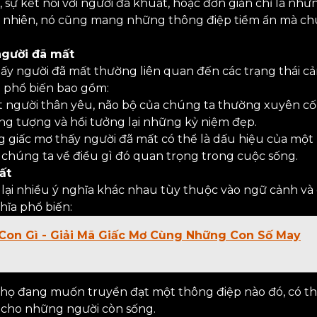
 sự kết nối với người đã khuất, hoặc đơn giản chỉ là nhữ
Tuy nhiên, nó cũng mang những thông điệp tiềm ẩn mà c
người đã mất
y người đã mất thường liên quan đến các trạng thái c
o phổ biến bao gồm:
t người thân yêu, não bộ của chúng ta thường xuyên cố
ng tượng và hồi tưởng lại những kỷ niệm đẹp.
g giấc mơ thấy người đã mất có thể là dấu hiệu của một
ở chúng ta về điều gì đó quan trọng trong cuộc sống.
ất
lại nhiều ý nghĩa khác nhau tùy thuộc vào ngữ cảnh và
hĩa phổ biến:
on Gì - Giải Mã Giấc Mơ Cùng Những Con Số May
họ đang muốn truyền đạt một thông điệp nào đó, có t
g cho những người còn sống.