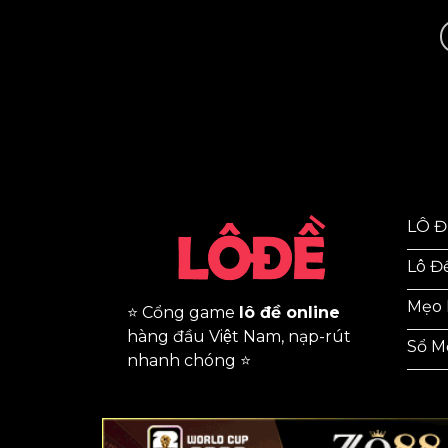
LÔ Đ
Lô Đ
Mẹo 
⭐ Cổng game
lô đề online
hàng đầu Việt Nam, nạp-rút
Sổ M
nhanh chóng ⭐