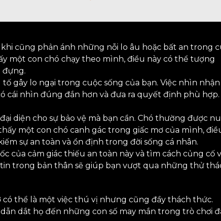
i khi cũng phản ánh những nỗi lo âu hoặc bất an trong 
hấy một con chó chạy theo mình, điều này có thể tượng
u đựng.
 tố gây lo ngại trong cuộc sống của bạn. Việc nhìn nhận
có cái nhìn đúng đắn hơn và đưa ra quyết định phù hợp.
đại diện cho sự bảo vệ mà bạn cần. Chó thường được nu
 thấy một con chó canh gác trong giấc mơ của mình, điề
iếm sự an toàn và ổn định trong đời sống cá nhân.
c của cảm giác thiếu an toàn này và tìm cách củng cố vị
 tin trong bản thân sẽ giúp bạn vượt qua những thử th
 có thể là một việc thú vị nhưng cũng đầy thách thức.
ể dẫn dắt họ đến những con số may mắn trong trò chơi 