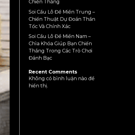
Chiến Thắng
Soi Cầu Lô Đề Miền Trung –
Chiến Thuật Dự Đoán Thần
Tốc Và Chính Xác
Soi Cầu Lô Đề Miền Nam –
Chìa Khóa Giúp Bạn Chiến
Thắng Trong Các Trò Chơi
Đánh Bạc
Recent Comments
Không có bình luận nào để
hiển thị.