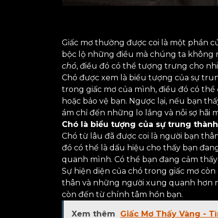
Giấc mơ thường được coi là một phần của
bộc lộ những điều mà chúng ta không n
chó
, điều đó có thể tượng trưng cho nh
Chó được xem là biểu tượng của sự trun
trong giấc mơ của mình, điều đó có thể 
hoặc bảo vệ bạn. Ngược lại, nếu bạn th
ám chỉ đến những lo lắng và nỗi sợ hãi 
Chó là biểu tượng của sự trung thành
Chó từ lâu đã được coi là người bạn thâ
đó có thể là dấu hiệu cho thấy bạn đan
quanh mình. Có thể bạn đang cảm thấy 
Sự hiện diện của chó trong giấc mơ còn
thân và những người xung quanh hơn n
còn đến từ chính tâm hồn bạn.
Xem thêm
Giấc Mơ Thấy Vàng - T