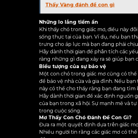
Thấy Vàng đánh đề con gì
Những lo lắng tiềm ẩn
Khi thấy chó trong giấc mơ, điều này đô
sống thực tại của bạn. Ví dụ, nếu bạn t
trưng cho áp lực mà bạn đang phải chị
Hãy dành thời gian để phân tích các yếu
ràng những gì đang xảy ra sẽ giúp bạn 
Biểu tượng của sự bảo vệ
Một con chó trong giấc mơ cũng có thể 
để bảo vệ nhà cửa và gia đình. Nếu bạn
này có thể cho thấy rằng bạn đang tìm k
Hãy dành thời gian để xác định nguồn gố
của bạn trong xã hội. Sự mạnh mẽ và tự
trong cuộc sống.
Mơ Thấy Con Chó Đánh Đề Con Gì?
Đưa ra một quyết định dựa trên giấc mơ
Nhiều người tin rằng các giấc mơ có th