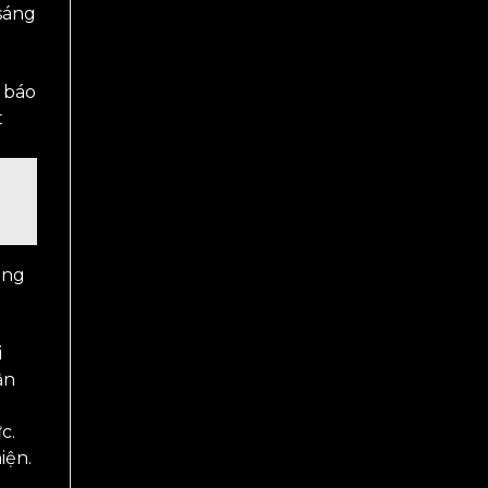
 sáng
 báo
t
ụng
i
ận
c.
iện.