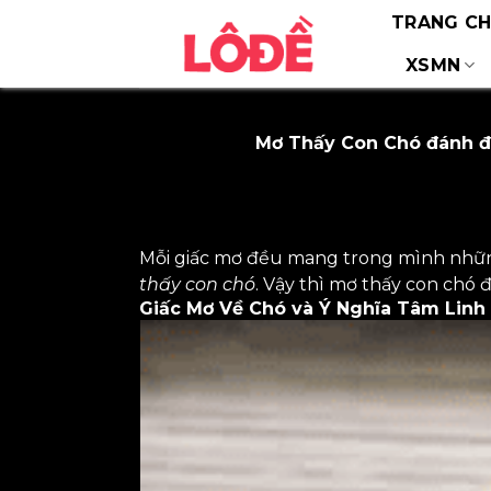
Bỏ
TRANG C
qua
nội
XSMN
dung
Mơ Thấy Con Chó đánh đ
Mỗi giấc mơ đều mang trong mình những
thấy con chó
. Vậy thì mơ thấy con chó
Giấc Mơ Về Chó và Ý Nghĩa Tâm Linh