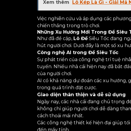
Xem thêm
Lô Kép Là Gì - Giải Mã
Việc nghiên cứu và áp dụng các phương 
chiến thắng trong trò chơi.
Những Xu Hướng Mới Trong Đề Siêu 
Như đã đề cập,
Lô Đề
Siêu Tốc đang ngà
hút người chơi. Dưới đây là một số xu h
Công nghệ AI trong Đề Siêu Tốc
Sự phát triển của công nghệ trí tuệ nh
tuyến. Nhiều nhà cái hiện nay đã bắt đầ
của người chơi.
AI có khả năng dự đoán các xu hướng, g
trong quá trình đặt cược.
Giao diện thân thiện và dễ sử dụng
Ngày nay, các nhà cái đang chú trọng đế
không chỉ giúp người chơi dễ dàng tha
cách thoải mái nhất.
Các công nghệ thiết kế hiện đại giúp tố
đến máy tính.