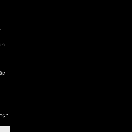
ử
ôn
.
gặp
chọn