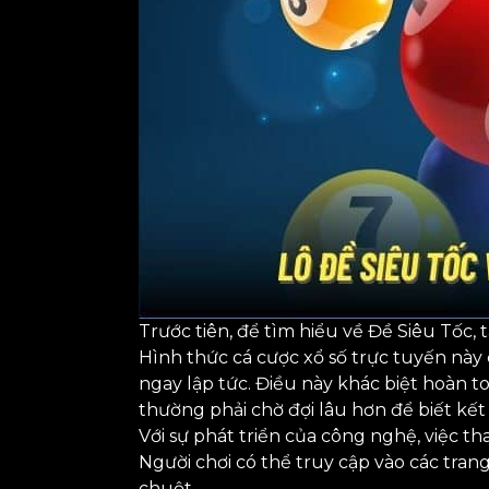
Trước tiên, để tìm hiểu về Đề Siêu Tốc, 
Hình thức cá cược xổ số trực tuyến này
ngay lập tức. Điều này khác biệt hoàn t
thường phải chờ đợi lâu hơn để biết kết
Với sự phát triển của công nghệ, việc t
Người chơi có thể truy cập vào các tran
chuột.