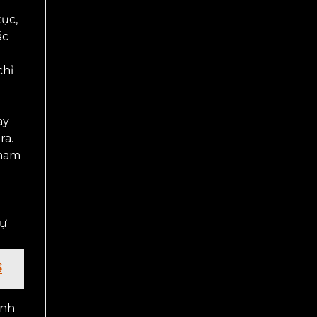
tục,
ác
chỉ
ay
ra.
tham
tự
ề
inh