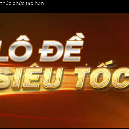
 thức phức tạp hơn.