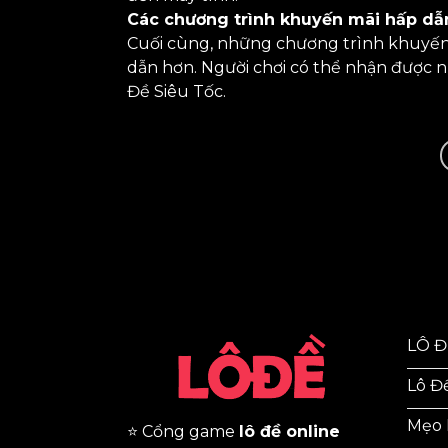
Các chương trình khuyến mãi hấp dẫ
Cuối cùng, những chương trình khuyến
dẫn hơn. Người chơi có thể nhận được 
Đề Siêu Tốc.
LÔ Đ
Lô Đ
Mẹo 
⭐ Cổng game
lô đề online