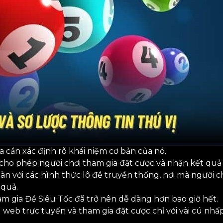
ta cần xác định rõ khái niệm cơ bản của nó.
 cho phép người chơi tham gia đặt cược và nhận kết quả
oàn với các hình thức lô đề truyền thống, nơi mà người c
 quả.
ham gia Đề Siêu Tốc đã trở nên dễ dàng hơn bao giờ hết.
g web trực tuyến và tham gia đặt cược chỉ với vài cú nhấ