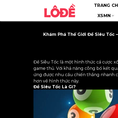
Bỏ
TRANG C
qua
nội
XSMN
dung
Khám Phá Thế Giới Đề Siêu Tốc 
Đề Siêu Tốc là một hình thức cá cược x
game thủ. Với khả năng công bố kết quả 
ứng được nhu cầu chiến thắng nhanh chó
hơn về hình thức này.
Đề Siêu Tốc Là Gì?