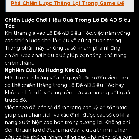
Phá Chiến Lược Thắng Lợi Trong Game Đề
Chiến Lược Chơi Hiệu Quả Trong Lô Đề 4D Siêu
Tốc
Khi tham gia vào Lô Đề 4D Siêu Tốc, việc nắm vững
các chiến lược chơi là điều vô cùng quan trọng.
Trong phần này, chúng ta sẽ khám phá những
chiến lược chơi hiệu quả giúp bạn tăng khả năng
chiến thắng.
Nghiên Cứu Xu Hướng Kết Quả
Một trong những yếu tố quyết định đến việc bạn
có thể chiến thắng trong Lô Đề 4D Siêu Tốc hay
không chính là việc nghiên cứu xu hướng kết quả
trước đó.
Việc theo dõi các số đã ra trong các kỳ xổ số trước
giúp bạn phân tích và xác định được các số có khả
năng xuất hiện cao hơn trong tương lai. Không chỉ
đơn thuần là dự đoán, mà đây là quá trình nghiên
cứu có hệ thống nhằm nâng cao khả năng của bạn