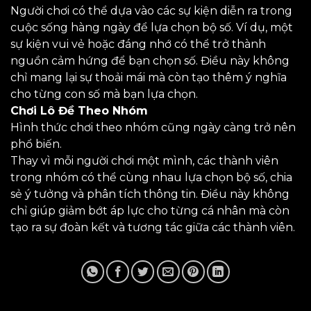
Người chơi có thể dựa vào các sự kiện diễn ra trong
cuộc sống hàng ngày để lựa chọn bộ số. Ví dụ, một
sự kiện vui vẻ hoặc đáng nhớ có thể trở thành
nguồn cảm hứng để bạn chọn số. Điều này không
chỉ mang lại sự thoải mái mà còn tạo thêm ý nghĩa
cho từng con số mà bạn lựa chọn.
Chơi Lô Đề Theo Nhóm
Hình thức chơi theo nhóm cũng ngày càng trở nên
phổ biến.
Thay vì mỗi người chơi một mình, các thành viên
trong nhóm có thể cùng nhau lựa chọn bộ số, chia
sẻ ý tưởng và phân tích thông tin. Điều này không
chỉ giúp giảm bớt áp lực cho từng cá nhân mà còn
tạo ra sự đoàn kết và tương tác giữa các thành viên.