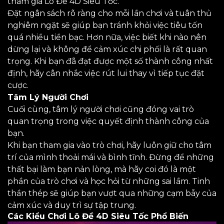
tham gia Lô Đề 4D Siêu Tốc.
Đặt ngân sách rõ ràng cho mỗi lần chơi và tuân thủ
nghiêm ngặt sẽ giúp bạn tránh khỏi việc tiêu tốn
quá nhiều tiền bạc. Hơn nữa, việc biết khi nào nên
dừng lại và không để cảm xúc chi phối là rất quan
trọng. Khi bạn đã đạt được một số thành công nhất
định, hãy cân nhắc việc rút lui thay vì tiếp tục đặt
cược.
Tâm Lý Người Chơi
Cuối cùng, tâm lý người chơi cũng đóng vai trò
quan trọng trong việc quyết định thành công của
bạn.
Khi bạn tham gia vào trò chơi, hãy luôn giữ cho tâm
trí của mình thoải mái và bình tĩnh. Đừng để những
thất bại làm bạn nản lòng, mà hãy coi đó là một
phần của trò chơi và học hỏi từ những sai lầm. Tinh
thần thép sẽ giúp bạn vượt qua những cạm bẫy của
cảm xúc và duy trì sự tập trung.
Các Kiểu Chơi Lô Đề 4D Siêu Tốc Phổ Biến