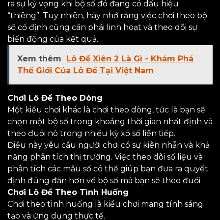
ra sự kỳ vọng khi bộ số đó đang có dấu hiệu
“thiêng”. Tuy nhiên, hãy nhớ rằng việc chơi theo bộ
số cố định cũng cần phải linh hoạt và theo dõi sự
biến động của kết quả.
Xem thêm
Lô Đề Xiên 2 Là Gì - Khám Phá
Thế Giới Của Lô Đề Tại Việt Nam
Chơi Lô Đề Theo Dòng
Một kiểu chơi khác là chơi theo dòng, tức là bạn sẽ
chọn một bộ số trong khoảng thời gian nhất định và
theo đuổi nó trong nhiều kỳ xổ số liên tiếp.
Điều này yêu cầu người chơi có sự kiên nhẫn và khả
năng phân tích thị trường. Việc theo dõi số liệu và
phân tích các mẫu số có thể giúp bạn đưa ra quyết
định đúng đắn hơn về bộ số mà bạn sẽ theo đuổi.
Chơi Lô Đề Theo Tình Huống
Chơi theo tình huống là kiểu chơi mang tính sáng
tạo và ứng dụng thực tế.