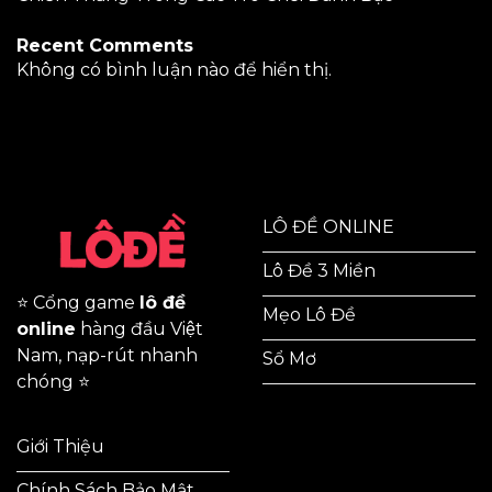
Recent Comments
Không có bình luận nào để hiển thị.
LÔ ĐỀ ONLINE
Lô Đề 3 Miền
⭐ Cổng game
lô đề
Mẹo Lô Đề
online
hàng đầu Việt
Nam, nạp-rút nhanh
Sổ Mơ
chóng ⭐
Giới Thiệu
Chính Sách Bảo Mật