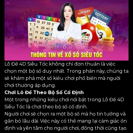
Lô Đề 4D Siêu Tốc không chỉ đơn thuần là việc
chọn một bộ số duy nhất. Trong phần này, chúng ta
sẽ khám phá một số kiểu chơi phổ biến mà người
chơi thường áp dụng.
Chơi Lô Đề Theo Bộ Số Cố Định
Một trong những kiểu chơi nổi bật trong Lô Đề 4D
Siêu Tốc là chơi theo bộ số cố định.
Người chơi sẽ chọn ra một bộ số mà họ tin tưởng và
gắn bó lâu dài. Việc này có thể mang lại cảm giác ổn
định và yên tâm cho người chơi, đồng thời cũng tạo