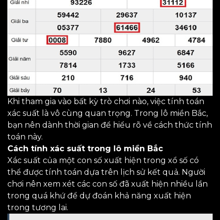
Khi tham gia vào bất kỳ trò chơi nào, việc tính toán
xác suất là vô cùng quan trọng. Trong lô miền Bắc,
bạn nên dành thời gian để hiểu rõ về cách thức tính
toán này.
Cách tính xác suất trong lô miền Bắc
Xác suất của một con số xuất hiện trong xổ số có
thể được tính toán dựa trên lịch sử kết quả. Người
chơi nên xem xét các con số đã xuất hiện nhiều lần
trong quá khứ để dự đoán khả năng xuất hiện
trong tương lai.