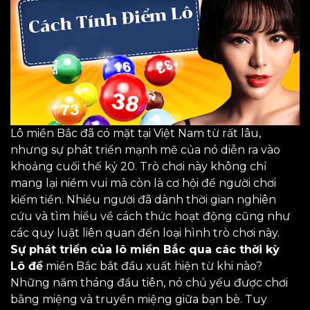
Lô miền Bắc đã có mặt tại Việt Nam từ rất lâu,
nhưng sự phát triển mạnh mẽ của nó diễn ra vào
khoảng cuối thế kỷ 20. Trò chơi này không chỉ
mang lại niềm vui mà còn là cơ hội để người chơi
kiếm tiền. Nhiều người đã dành thời gian nghiên
cứu và tìm hiểu về cách thức hoạt động cũng như
các quy luật liên quan đến loại hình trò chơi này.
Sự phát triển của lô miền Bắc qua các thời kỳ
Lô đề
miền Bắc bắt đầu xuất hiện từ khi nào?
Những năm tháng đầu tiên, nó chủ yếu được chơi
bằng miệng và truyền miệng giữa bạn bè. Tuy