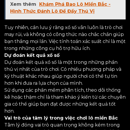
Xem thêm
Khám Phá Bao Lô Miền Bắc -
Hình Thức Đánh Lô Đề Đầy Thú Vị
Tuy nhiên, cần lưu ý rằng xổ số vẫn luôn là trò chơi
may rủi, và không có công thức nào chắc chắn giúp
bạn thắng mọi lần. Việc tính toán xác suất chỉ là một
trong những công cụ hỗ trợ hữu ích.
Dự đoán kết quả xổ số
Dự đoán kết quả xổ số là một trong những phần
thú vị nhất của trò chơi. Có nhiều phương pháp và
kỹ thuật khác nhau giúp người chơi có thể tự tin
hơn khi đưa ra lựa chọn của mình.
Sử dụng các phần mềm phân tích, theo dõi thống
kê hoặc thậm chí là tham khảo ý kiến từ các chuyên
gia có thể giúp bạn đạt được những kết quả tốt
hơn.
Vai trò của tâm lý trong việc chơi lô miền Bắc
Tâm lý đóng vai trò quan trọng không kém trong