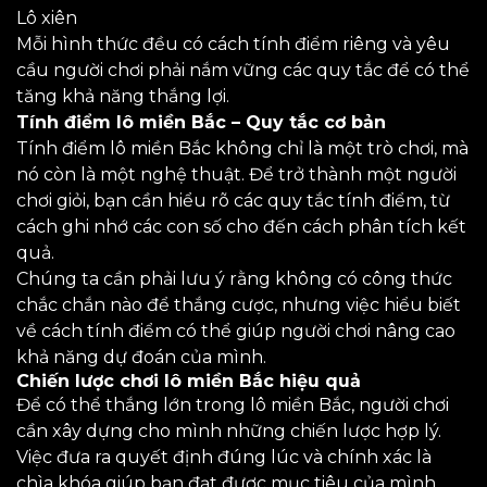
Lô xiên
Mỗi hình thức đều có cách tính điểm riêng và yêu
cầu người chơi phải nắm vững các quy tắc để có thể
tăng khả năng thắng lợi.
Tính điểm lô miền Bắc – Quy tắc cơ bản
Tính điểm lô miền Bắc không chỉ là một trò chơi, mà
nó còn là một nghệ thuật. Để trở thành một người
chơi giỏi, bạn cần hiểu rõ các quy tắc tính điểm, từ
cách ghi nhớ các con số cho đến cách phân tích kết
quả.
Chúng ta cần phải lưu ý rằng không có công thức
chắc chắn nào để thắng cược, nhưng việc hiểu biết
về cách tính điểm có thể giúp người chơi nâng cao
khả năng dự đoán của mình.
Chiến lược chơi lô miền Bắc hiệu quả
Để có thể thắng lớn trong lô miền Bắc, người chơi
cần xây dựng cho mình những chiến lược hợp lý.
Việc đưa ra quyết định đúng lúc và chính xác là
chìa khóa giúp bạn đạt được mục tiêu của mình.