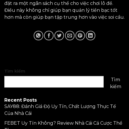
đặt ra một ngân sách cụ thể cho việc chơi lô đề.
Điều này không chỉ giúp bạn quản lý tiền bạc tốt
hơn mà còn giúp bạn tập trung hơn vào việc soi cầu.
Tìm kiếm
Tìm
kiếm
Recent Posts
SAY88: Đánh Giá Độ Uy Tín, Chất Lượng Thực Tế
Của Nhà Cái
FEBET Uy Tín Không? Review Nhà Cái Cá Cược Thể