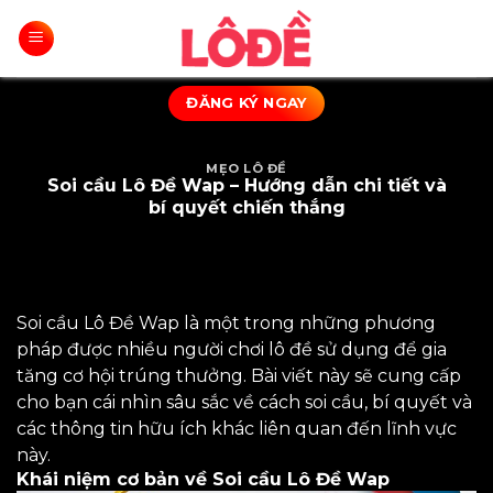
Bỏ
qua
nội
dung
ĐĂNG KÝ NGAY
MẸO LÔ ĐỀ
Soi cầu Lô Đề Wap – Hướng dẫn chi tiết và
bí quyết chiến thắng
Soi cầu Lô Đề Wap là một trong những phương
pháp được nhiều người chơi lô đề sử dụng để gia
tăng cơ hội trúng thưởng. Bài viết này sẽ cung cấp
cho bạn cái nhìn sâu sắc về cách soi cầu, bí quyết và
các thông tin hữu ích khác liên quan đến lĩnh vực
này.
Khái niệm cơ bản về Soi cầu Lô Đề Wap