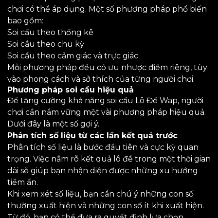
chơi có thể áp dụng. Một số phương pháp phổ biến
bao gồm:
Soi cầu theo thống kê
Soi cầu theo chu kỳ
Soi cầu theo cảm giác và trực giác
Mỗi phương pháp đều có ưu nhược điểm riêng, tùy
vào phong cách và sở thích của từng người chơi.
Phương pháp soi cầu hiệu quả
Để tăng cường khả năng soi cầu Lô Đề Wap, người
chơi cần nắm vững một vài phương pháp hiệu quả.
Dưới đây là một số gợi ý.
Phân tích số liệu từ các lần kết quả trước
Phân tích số liệu là bước đầu tiên và cực kỳ quan
trọng. Việc nắm rõ kết quả lô đề trong một thời gian
dài sẽ giúp bạn nhận diện được những xu hướng
tiềm ẩn.
Khi xem xét số liệu, bạn cần chú ý những con số
thường xuất hiện và những con số ít khi xuất hiện.
Từ đó, bạn có thể đưa ra quyết định lựa chọn