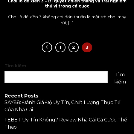
Chơi lô đề xiên 3 – Bí quyết chiến thắng và trải nghiệm
thú vị trong cá cược
Chơi lô đề xiên 3 không chỉ đơn thuần là một trò chơi may
rủi, [...]
1
2
3
Tìm kiếm
Tìm
kiếm
Recent Posts
SAY88: Đánh Giá Độ Uy Tín, Chất Lượng Thực Tế
Của Nhà Cái
FEBET Uy Tín Không? Review Nhà Cái Cá Cược Thể
Thao