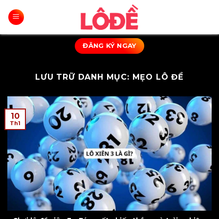
Bỏ
qua
nội
dung
ĐĂNG KÝ NGAY
LƯU TRỮ DANH MỤC:
MẸO LÔ ĐỀ
10
Th1