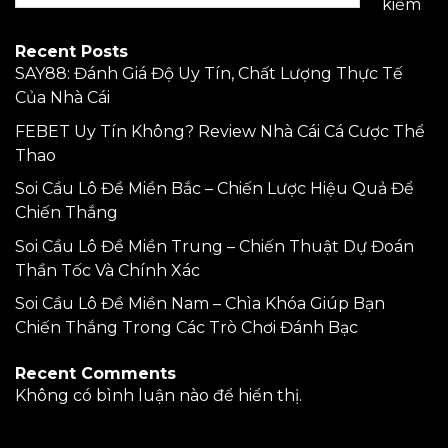
kiếm
Recent Posts
SAY88: Đánh Giá Độ Uy Tín, Chất Lượng Thực Tế
Của Nhà Cái
FEBET Uy Tín Không? Review Nhà Cái Cá Cược Thể
Thao
Soi Cầu Lô Đề Miền Bắc – Chiến Lược Hiệu Quả Để
Chiến Thắng
Soi Cầu Lô Đề Miền Trung – Chiến Thuật Dự Đoán
Thần Tốc Và Chính Xác
Soi Cầu Lô Đề Miền Nam – Chìa Khóa Giúp Bạn
Chiến Thắng Trong Các Trò Chơi Đánh Bạc
Recent Comments
Không có bình luận nào để hiển thị.