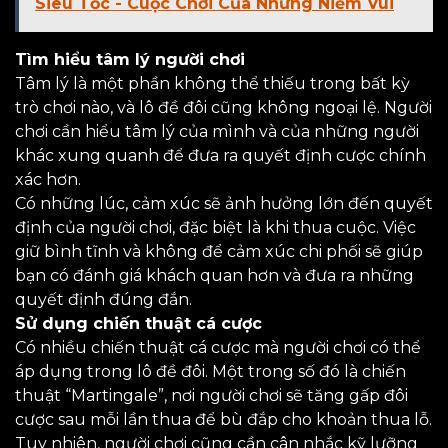
Siêu Tốc - Cuộc Chơi Của Những Niềm Vui
Tìm hiểu tâm lý người chơi
Tâm lý là một phần không thể thiếu trong bất kỳ
trò chơi nào, và lô đề đôi cũng không ngoại lệ. Người
chơi cần hiểu tâm lý của mình và của những người
khác xung quanh để đưa ra quyết định cược chính
xác hơn.
Có những lúc, cảm xúc sẽ ảnh hưởng lớn đến quyết
định của người chơi, đặc biệt là khi thua cuộc. Việc
giữ bình tĩnh và không để cảm xúc chi phối sẽ giúp
bạn có đánh giá khách quan hơn và đưa ra những
quyết định đúng đắn.
Sử dụng chiến thuật cá cược
Có nhiều chiến thuật cá cược mà người chơi có thể
áp dụng trong lô đề đôi. Một trong số đó là chiến
thuật “Martingale”, nơi người chơi sẽ tăng gấp đôi
cược sau mỗi lần thua để bù đắp cho khoản thua lỗ.
Tuy nhiên, người chơi cũng cần cân nhắc kỹ lưỡng