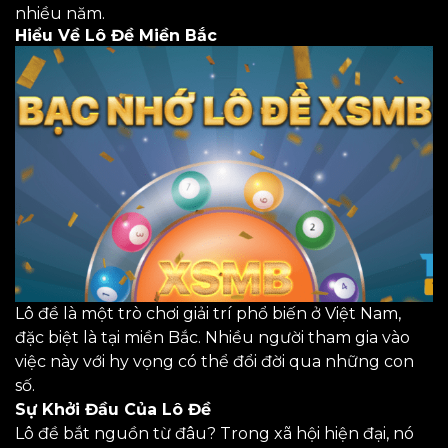
nhiều năm.
Hiểu Về Lô Đề Miền Bắc
Lô đề là một trò chơi giải trí phổ biến ở Việt Nam,
đặc biệt là tại miền Bắc. Nhiều người tham gia vào
việc này với hy vọng có thể đổi đời qua những con
số.
Sự Khởi Đầu Của Lô Đề
Lô đề bắt nguồn từ đâu? Trong xã hội hiện đại, nó