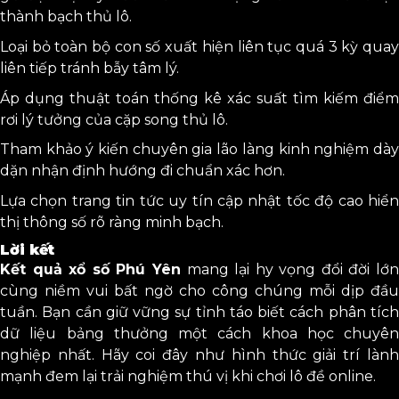
thành bạch thủ lô.
Loại bỏ toàn bộ con số xuất hiện liên tục quá 3 kỳ quay
liên tiếp tránh bẫy tâm lý.
Áp dụng thuật toán thống kê xác suất tìm kiếm điểm
rơi lý tưởng của cặp song thủ lô.
Tham khảo ý kiến chuyên gia lão làng kinh nghiệm dày
dặn nhận định hướng đi chuẩn xác hơn.
Lựa chọn trang tin tức uy tín cập nhật tốc độ cao hiển
thị thông số rõ ràng minh bạch.
Lời kết
Kết quả xổ số Phú Yên
mang lại hy vọng đổi đời lớ
cùng niềm vui bất ngờ cho công chúng mỗi dịp đầu
tuần. Bạn cần giữ vững sự tỉnh táo biết cách phân tích
dữ liệu bảng thưởng một cách khoa học chuyên
nghiệp nhất. Hãy coi đây như hình thức giải trí lành
mạnh đem lại trải nghiệm thú vị khi chơi lô đề online.