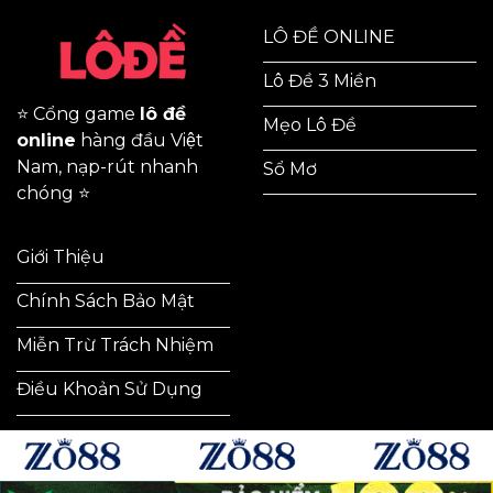
LÔ ĐỀ ONLINE
Lô Đề 3 Miền
⭐ Cổng game
lô đề
Mẹo Lô Đề
online
hàng đầu Việt
Nam, nạp-rút nhanh
Sổ Mơ
chóng ⭐
Giới Thiệu
Chính Sách Bảo Mật
Miễn Trừ Trách Nhiệm
Điều Khoản Sử Dụng