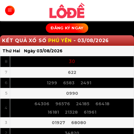
Bỏ
qua
nội
dung
ĐĂNG KÝ NGAY
KẾT QUẢ XỔ SỐ
PHÚ YÊN
-
03/08/2026
Thứ Hai
-
Ngày
03/08/2026
30
8
622
7
1299
6583
2491
6
0990
5
64306
96576
24185
66418
4
16181
21328
61961
01927
68080
3
34820
2