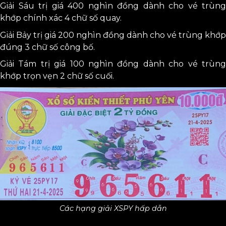
Giải Sáu trị giá 400 nghìn đồng dành cho vé trùng
khớp chính xác 4 chữ số quay.
Giải Bảy trị giá 200 nghìn đồng dành cho vé trùng khớp
đúng 3 chữ số công bố.
Giải Tám trị giá 100 nghìn đồng dành cho vé trùng
khớp trọn vẹn 2 chữ số cuối.
Các hạng giải XSPY hấp dẫn