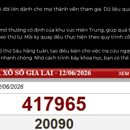
i đời lớn dành cho mọi thành viên tham gia. Dữ liệu qu
 thưởng cố định của khu vực miền Trung, giúp quá trìn
o thứ tự. Mỗi kỳ quay đều thực hiện theo quy trình c
5 thứ Sáu hằng tuần, tạo điều kiện cho việc tra cứu ng
iếu nhanh chóng. Nhờ cách trình bày khoa học, bạn có thể