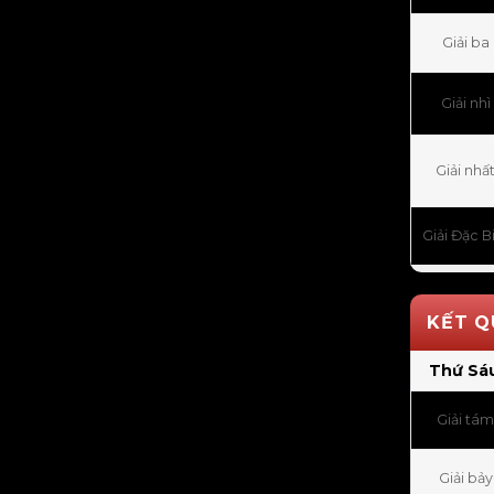
Giải ba
Giải nhì
Giải nhấ
Giải Đặc B
KẾT Q
Thứ Sá
Giải tá
Giải bảy