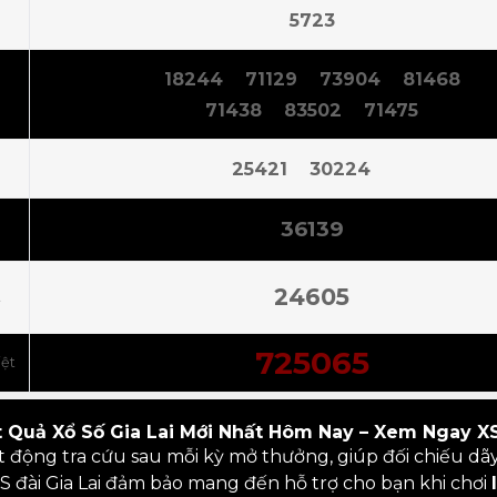
5723
m
18244
71129
73904
81468
71438
83502
71475
25421
30224
36139
24605
t
725065
iệt
t Quả Xổ Số Gia Lai Mới Nhất Hôm Nay – Xem Ngay X
oạt động tra cứu sau mỗi kỳ mở thưởng, giúp đối chiếu 
S đài Gia Lai đảm bảo mang đến hỗ trợ cho bạn khi chơi