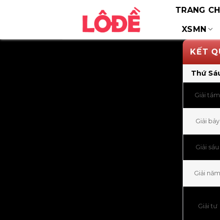
Bỏ
TRANG C
qua
nội
XSMN
dung
KẾT Q
Thứ Sá
Giải tá
Giải bảy
Giải sáu
Giải nă
Giải tư