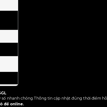
SGL
dãy số nhanh chóng.Thông tin cập nhật đúng thời điểm h
lô đề online
.