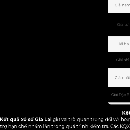
Giải nă
Giải tư
Giải ba
Giải nhì
Giải nhấ
Giải Đặc B
Kế
Kết quả xổ số Gia Lai
giữ vai trò quan trọng đối với h
trợ hạn chế nhầm lẫn trong quá trình kiểm tra. Các KQX