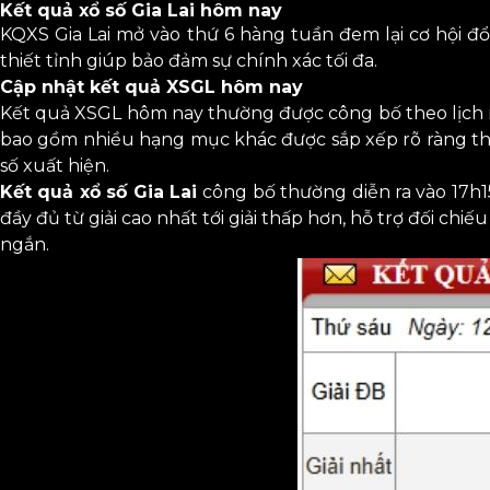
Kết quả xổ số Gia Lai hôm nay
KQXS Gia Lai mở vào thứ 6 hàng tuần đem lại cơ hội đổ
thiết tỉnh giúp bảo đảm sự chính xác tối đa.
Cập nhật kết quả XSGL hôm nay
Kết quả XSGL hôm nay thường được công bố theo lịch mở
bao gồm nhiều hạng mục khác được sắp xếp rõ ràng the
số xuất hiện.
Kết quả xổ số Gia Lai
công bố thường diễn ra vào 17h1
đầy đủ từ giải cao nhất tới giải thấp hơn, hỗ trợ đối ch
ngắn.