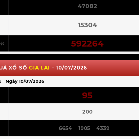
47082
15304
t
592264
iệt
UẢ XỔ SỐ
GIA LAI
-
10/07/2026
u
-
Ngày
10/07/2026
95
m
200
6654
1905
4339