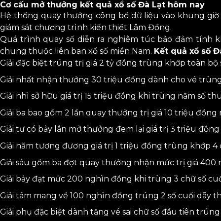
Cơ cấu mở thưởng kết quả xổ số Đà Lạt hôm nay
Hệ thống quay thưởng công bố dữ liệu vào khung giờ cố
giám sát chương trình kiến thiết Lâm Đồng.
Quá trình quay số diễn ra nghiêm túc bảo đảm tính k
chung thuộc liên ban xổ số miền Nam.
Kết quả xổ số Đ
Giải đặc biệt trúng trị giá 2 tỷ đồng trùng khớp toàn bộ
Giải nhất nhận thưởng 30 triệu đồng dành cho vé trùn
Giải nhì sở hữu giá trị 15 triệu đồng khi trùng năm số t
Giải ba bao gồm 2 lần quay thưởng trị giá 10 triệu đồng m
Giải tư có bảy lần mở thưởng đem lại giá trị 3 triệu đồng 
Giải năm tương đương giá trị 1 triệu đồng trùng khớp 4 
Giải sáu gồm ba đợt quay thưởng nhận mức trị giá 400
Giải bảy đạt mức 200 nghìn đồng khi trùng 3 chữ số cuối
Giải tám mang về 100 nghìn đồng trúng 2 số cuối dãy t
Giải phụ đặc biệt dành tặng vé sai chữ số đầu tiên trún