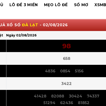
HỦ
LÔ ĐỀ 3 MIỀN
MẸO LÔ ĐỀ
SỔ MƠ
XSM
UẢ XỔ SỐ
ĐÀ LẠT
-
02/08/2026
ật
-
Ngày
02/08/2026
98
m
658
4836
0854
5156
3422
m
41428
82088
30424
74337
51294
62436
81852