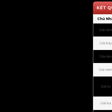
KẾT Q
Chủ Nh
Giải tá
Giải bảy
Giải sáu
Giải nă
Giải tư
Giải ba