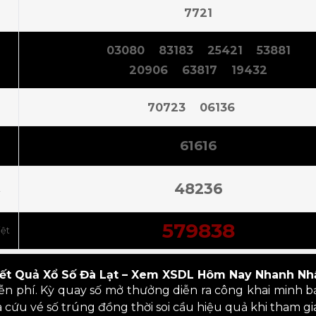
7721
m
03080
83183
25421
53881
20906
63817
19432
70723
06136
61616
48236
t
579838
iệt
ết Quả Xổ Số Đà Lạt – Xem XSDL Hôm Nay Nhanh Nh
n phí. Kỳ quay số mở thưởng diễn ra công khai minh b
 cứu vé số trúng đồng thời soi cầu hiệu quả khi tham gi