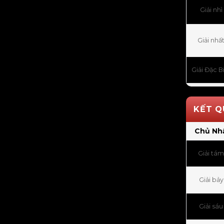
Giải nhì
Giải nhấ
Giải Đặc B
KẾT Q
Chủ Nh
Giải tá
Giải bảy
Giải sáu