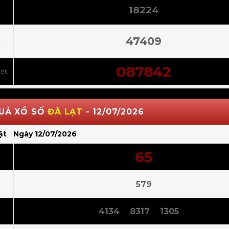
18224
47409
t
087842
iệt
UẢ XỔ SỐ
ĐÀ LẠT
-
12/07/2026
ật
-
Ngày
12/07/2026
65
m
579
4134
8317
1305