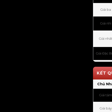
Giải ba
Giải nhì
Giải nhấ
Giải Đặc B
KẾT Q
Chủ Nh
Giải tá
Giải bảy