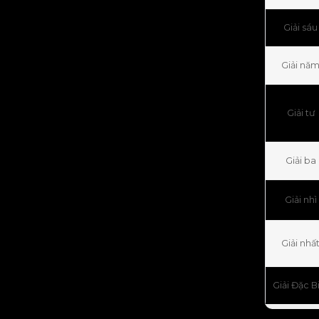
Giải sáu
Giải nă
Giải tư
Giải ba
Giải nhì
Giải nhấ
Giải Đặc B